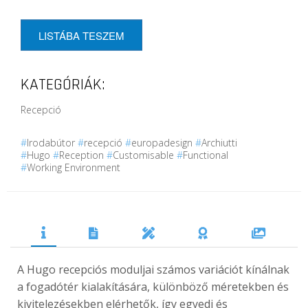
LISTÁBA TESZEM
KATEGÓRIÁK:
Recepció
#
Irodabútor
#
recepció
#
europadesign
#
Archiutti
#
Hugo
#
Reception
#
Customisable
#
Functional
#
Working Environment
A Hugo recepciós moduljai számos variációt kínálnak
a fogadótér kialakítására, különböző méretekben és
kivitelezésekben elérhetők, így egyedi és