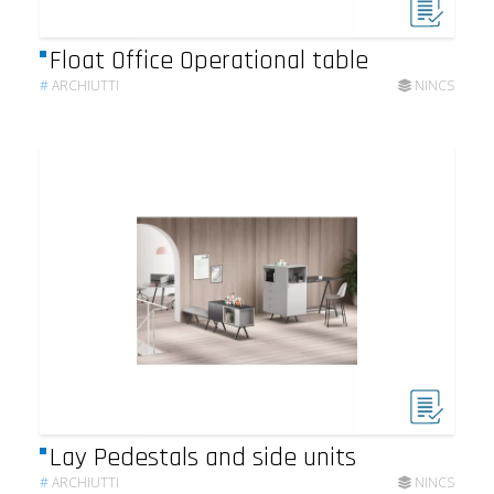
Float Office Operational table
#
ARCHIUTTI
NINCS
Lay Pedestals and side units
#
ARCHIUTTI
NINCS