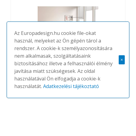
Az Europadesign.hu cookie file-okat
használ, melyeket az Ön gépén tárol a
rendszer. A cookie-k személyazonosítására
nem alkalmasak, szolgáltatásaink
×
biztosításához illetve a felhasználói élmény
javítása miatt szükségesek. Az oldal
Fattore Alpha Executive table
használatával Ön elfogadja a cookie-k
#
ARCHIUTTI
NINCS
használatát.
Adatkezelési tájékoztató