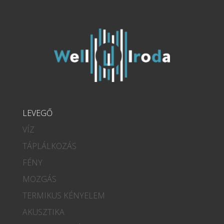
LEVEGŐ
VÍZ
TÁPLÁLKOZÁS
FÉNY
MOZGÁS
TERMIKUS KÉNYELEM
AKUSZTIKA