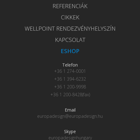
REFERENCIÁK
CIKKEK
WELLPOINT RENDEZVÉNYHELYSZÍN
KAPCSOLAT
ESHOP
Telefon
+36 1 274-0001
+36 1 394-6232
+36 1 200-9998
+36 1 200-8428(fax)
Email
europadesign@europadesign.hu
Skype
europadesignhungary