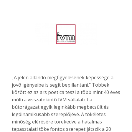
„A jelen állandó megfigyelésének képessége a
jövõ igényeibe is segít bepillantani.” Többek
között ez az ars poetica teszi a több mint 40 éves
múltra visszatekintõ IVM vállalatot a
bútorágazat egyik leginkább megbecsült és
legdinamikusabb szereplõjévé. A tökéletes
minõség elérésére törekedve a hatalmas
tapasztalati tõke fontos szerepet játszik a 20