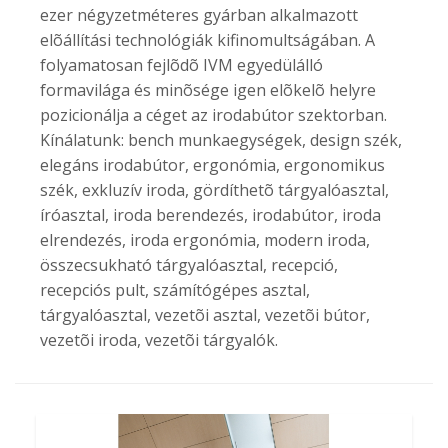
ezer négyzetméteres gyárban alkalmazott
elõállítási technológiák kifinomultságában. A
folyamatosan fejlõdõ IVM egyedülálló
formavilága és minõsége igen elõkelõ helyre
pozicionálja a céget az irodabútor szektorban.
Kínálatunk: bench munkaegységek, design szék,
elegáns irodabútor, ergonómia, ergonomikus
szék, exkluzív iroda, gördíthetõ tárgyalóasztal,
íróasztal, iroda berendezés, irodabútor, iroda
elrendezés, iroda ergonómia, modern iroda,
összecsukható tárgyalóasztal, recepció,
recepciós pult, számítógépes asztal,
tárgyalóasztal, vezetõi asztal, vezetõi bútor,
vezetõi iroda, vezetõi tárgyalók.