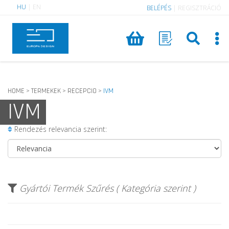
HU
|
EN
BELÉPÉS
|
REGISZTRÁCIÓ
HOME
TERMEKEK
RECEPCIO
IVM
>
>
>
IVM
Rendezés relevancia szerint:
Gyártói Termék Szűrés ( Kategória szerint )