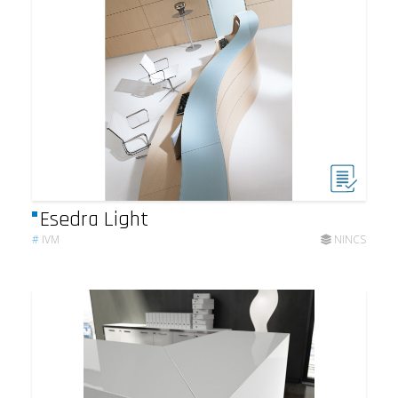
Esedra Light
#
IVM
NINCS