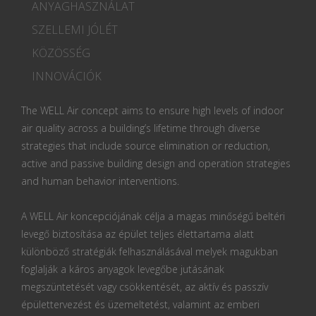
ANYAGHASZNÁLAT
SZELLEMI JÓLÉT
KÖZÖSSÉG
INNOVÁCIÓK
The WELL Air concept aims to ensure high levels of indoor
air quality across a building’s lifetime through diverse
strategies that include source elimination or reduction,
active and passive building design and operation strategies
and human behavior interventions.
A WELL Air koncepciójának célja a magas minőségű beltéri
levegő biztosítása az épület teljes élettartama alatt
különböző stratégiák felhasználásával melyek magukban
foglalják a káros anyagok levegőbe jutásának
megszüntetését vagy csökkentését, az aktív és passzív
épülettervezést és üzemeltetést, valamint az emberi