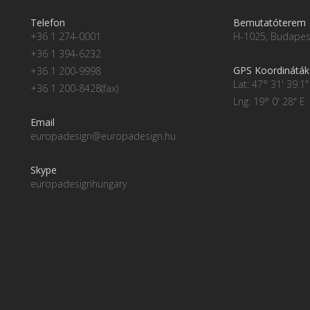
Telefon
Bemutatóterem
+36 1 274-0001
H-1025, Budapest
+36 1 394-6232
GPS Koordináták
+36 1 200-9998
Lat: 47° 31' 39.1"
+36 1 200-8428(fax)
Lng: 19° 0' 28" E
Email
europadesign@europadesign.hu
Skype
europadesignhungary