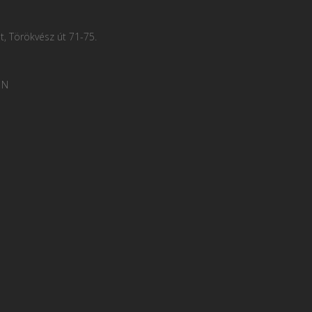
, Törökvész út 71-75.
 N