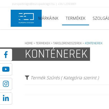
europadesign@europadesign.hu | +36 1 274 0001
MÁRKÁINK
TERMÉKEK
SZOLGÁ
HOME
TERMEKEK
TAROLORENDSZEREK
KONTENEREK
>
>
>
KONTÉNEREK
Termék Szűrés ( Kategória szerint )