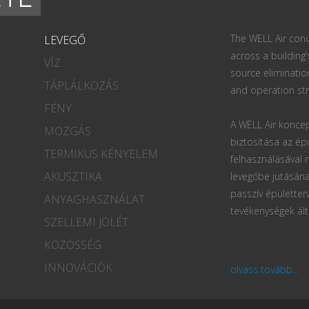
The WELL Air conc
LEVEGŐ
across a building’
VÍZ
source eliminatio
TÁPLÁLKOZÁS
and operation str
FÉNY
A WELL Air koncep
MOZGÁS
biztosítása az ép
TERMIKUS KÉNYELEM
felhasználásával
AKUSZTIKA
levegőbe jutásána
passzív épületter
ANYAGHASZNÁLAT
tevékenységek ált
SZELLEMI JÓLÉT
KÖZÖSSÉG
INNOVÁCIÓK
olvass tovább...