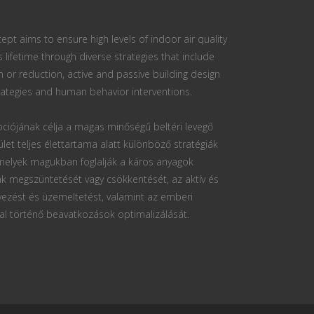
ept aims to ensure high levels of indoor air quality
s lifetime through diverse strategies that include
n or reduction, active and passive building design
ategies and human behavior interventions.
ciójának célja a magas minőségű beltéri levegő
ület teljes élettartama alatt különböző stratégiák
 melyek magukban foglalják a káros anyagok
k megszüntetését vagy csökkentését, az aktív és
vezést és üzemeltetést, valamint az emberi
al történő beavatkozások optimalizálását.