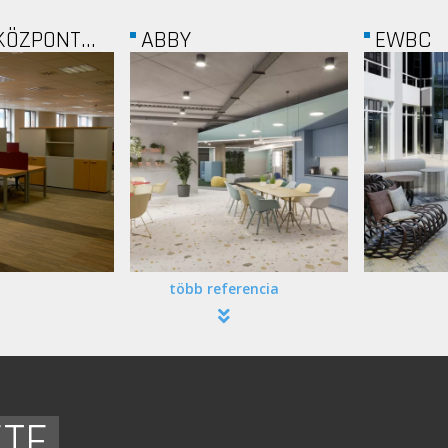
EWBC
PROH
több referencia
ETE