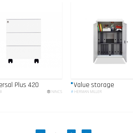
ersal Plus 420
Value storage
I
NINCS
#
HERMAN MILLER