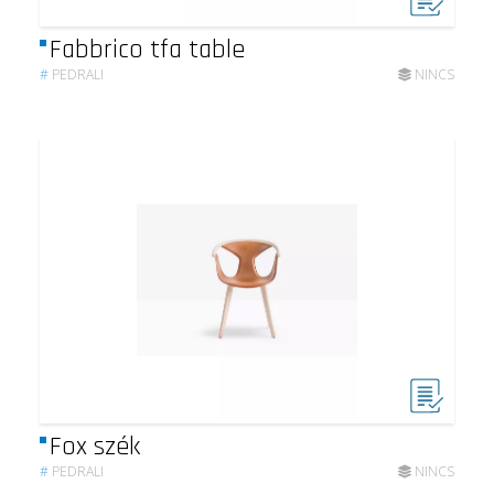
Fabbrico tfa table
#
PEDRALI
NINCS
Fox szék
#
PEDRALI
NINCS