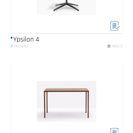
Ypsilon 4
#
PEDRALI
NINCS