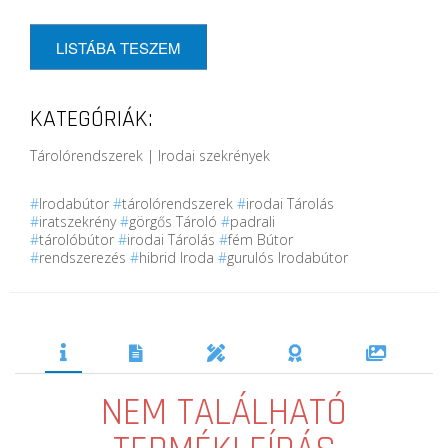
LISTÁBA TESZEM
KATEGÓRIÁK:
Tárolórendszerek | Irodai szekrények
#
Irodabútor
#
tárolórendszerek
#
irodai Tárolás
#
iratszekrény
#
görgős Tároló
#
padrali
#
tárolóbútor
#
irodai Tárolás
#
fém Bútor
#
rendszerezés
#
hibrid Iroda
#
gurulós Irodabútor
NEM TALÁLHATÓ