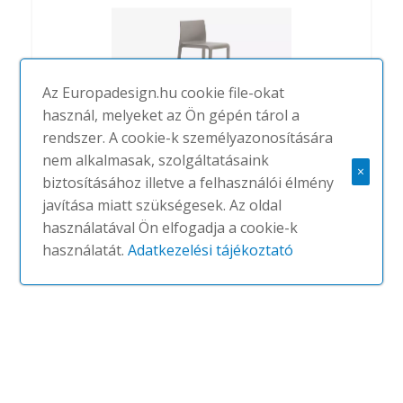
Az Europadesign.hu cookie file-okat
használ, melyeket az Ön gépén tárol a
rendszer. A cookie-k személyazonosítására
nem alkalmasak, szolgáltatásaink
×
biztosításához illetve a felhasználói élmény
Volt 678RM stool
javítása miatt szükségesek. Az oldal
használatával Ön elfogadja a cookie-k
#
PEDRALI
NINCS
használatát.
Adatkezelési tájékoztató