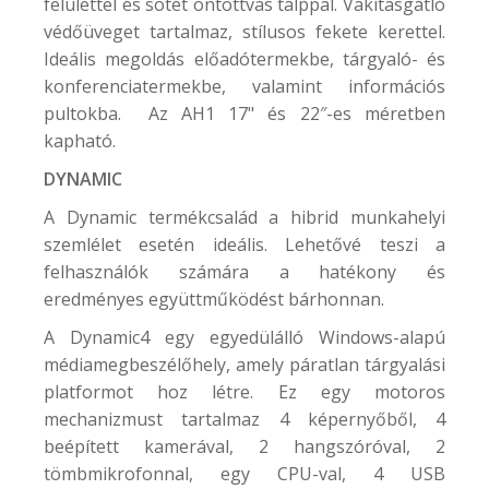
felülettel és sötét öntöttvas talppal. Vakításgátló
védőüveget tartalmaz, stílusos fekete kerettel.
Ideális megoldás előadótermekbe, tárgyaló- és
konferenciatermekbe, valamint információs
pultokba. Az AH1 17" és 22″-es méretben
kapható.
DYNAMIC
A Dynamic termékcsalád a hibrid munkahelyi
szemlélet esetén ideális. Lehetővé teszi a
felhasználók számára a hatékony és
eredményes együttműködést bárhonnan.
A Dynamic4 egy egyedülálló Windows-alapú
médiamegbeszélőhely, amely páratlan tárgyalási
platformot hoz létre. Ez egy motoros
mechanizmust tartalmaz 4 képernyőből, 4
beépített kamerával, 2 hangszóróval, 2
tömbmikrofonnal, egy CPU-val, 4 USB