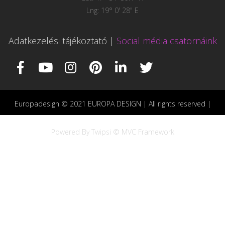
Lng: 19° 0' 28" E
Adatkezelési tájékoztató
|
Social média csatornáink
Europadesign © 2021 EUROPA DESIGN | All rights reserved |
Powered By Twipsi © MVC Framework