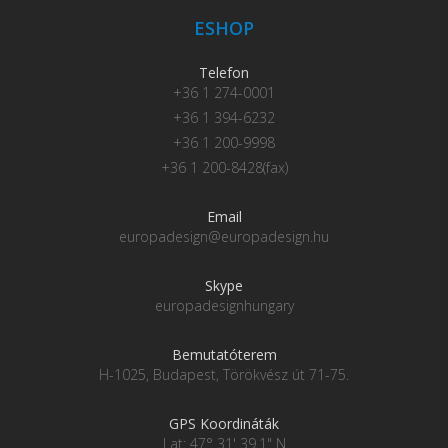
ESHOP
Telefon
+36 1 274-0001
+36 1 394-6232
+36 1 200-9998
+36 1 200-8428(fax)
Email
europadesign@europadesign.hu
Skype
europadesignhungary
Bemutatóterem
H-1025, Budapest, Törökvész út 71-75.
GPS Koordináták
Lat: 47° 31' 39.1" N