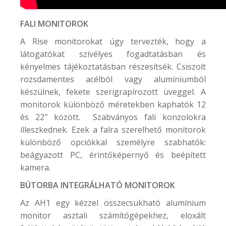
FALI MONITOROK
A Rise monitorokat úgy tervezték, hogy a
látogatókat szívélyes fogadtatásban és
kényelmes tájékoztatásban részesítsék. Csiszolt
rozsdamentes acélból vagy alumíniumból
készülnek, fekete szerigrapírozott üveggel. A
monitorok különböző méretekben kaphatók 12
és 22″ között. Szabványos fali konzolokra
illeszkednek. Ezek a falra szerelhető monitorok
különböző opciókkal személyre szabhatók:
beágyazott PC, érintőképernyő és beépített
kamera.
BÚTORBA INTEGRÁLHATÓ MONITOROK
Az AH1 egy kézzel összecsukható alumínium
monitor asztali számítógépekhez, eloxált