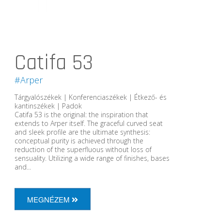
Catifa 53
#Arper
Tárgyalószékek | Konferenciaszékek | Étkező- és
kantinszékek | Padok
Catifa 53 is the original: the inspiration that
extends to Arper itself. The graceful curved seat
and sleek profile are the ultimate synthesis:
conceptual purity is achieved through the
reduction of the superfluous without loss of
sensuality. Utilizing a wide range of finishes, bases
and...
MEGNÉZEM