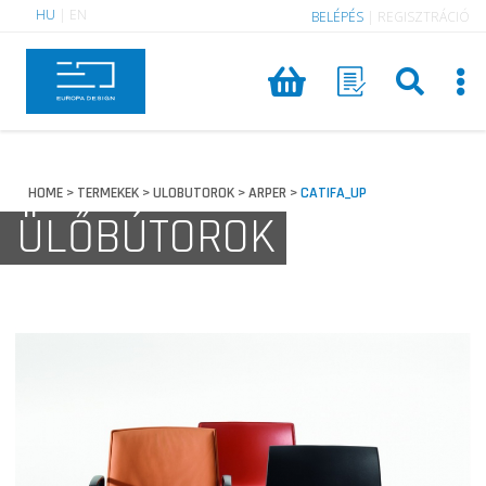
HU
|
EN
BELÉPÉS
|
REGISZTRÁCIÓ
HOME
TERMEKEK
ULOBUTOROK
ARPER
CATIFA_UP
>
>
>
>
ÜLŐBÚTOROK