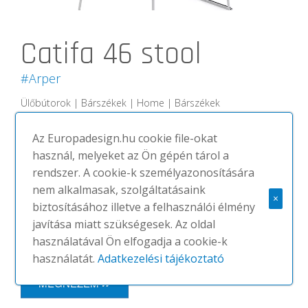
Catifa 46 stool
#Arper
Ülőbútorok | Bárszékek | Home | Bárszékek
A Catifa 46 a Catifa 53 „kistestvére”:
Az Europadesign.hu cookie file-okat
ugyanaz a letisztult profil, friss, laza
használ, melyeket az Ön gépén tárol a
funkcionalitással ötvözve. Kifejezetten
rendszer. A cookie-k személyazonosítására
közületi használatra és olyan terekbe
nem alkalmasak, szolgáltatásaink
készült, ahol fontos a kisebb méret.
×
biztosításához illetve a felhasználói élmény
Rendkívül sokoldalú modell, amely
javítása miatt szükségesek. Az oldal
2016-ban tovább bővült új színekkel,...
használatával Ön elfogadja a cookie-k
használatát.
Adatkezelési tájékoztató
MEGNÉZEM