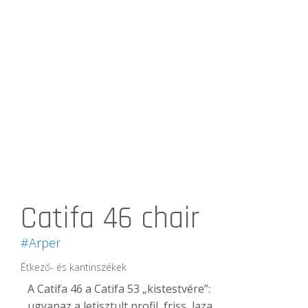
Catifa 46 chair
#Arper
Étkező- és kantinszékek
A Catifa 46 a Catifa 53 „kistestvére”:
ugyanaz a letisztult profil, friss, laza