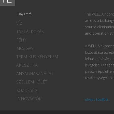
The WELL Air conc
LEVEGŐ
across a building’
VÍZ
source eliminatio
TÁPLÁLKOZÁS
and operation str
FÉNY
A WELL Air koncep
MOZGÁS
biztosítása az ép
TERMIKUS KÉNYELEM
felhasználásával
AKUSZTIKA
levegőbe jutásána
passzív épületter
ANYAGHASZNÁLAT
tevékenységek ált
SZELLEMI JÓLÉT
KÖZÖSSÉG
INNOVÁCIÓK
olvass tovább...