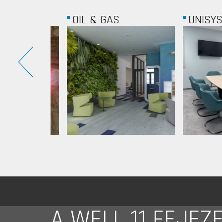
GROUP
OIL & GAS
UNISYS
A WELL 11 FEJEZ