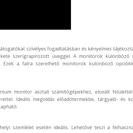
látogatókat szívélyes fogadtatásban és kényelmes tájékozt
fekete szerigrapírozott üveggel. A monitorok különböző
k. Ezek a falra szerelhető monitorok különböző opciók
um monitor asztali számítógépekhez, eloxált felülettel 
erettel. Ideális megoldás előadótermekbe, tárgyaló- és k
kapható.
elyi szemlélet esetén ideális. Lehetővé teszi a felhas