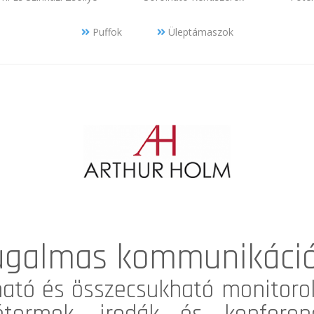
Puffok
Üleptámaszok
rugalmas kommunikáci
ható és összecsukható monitorok