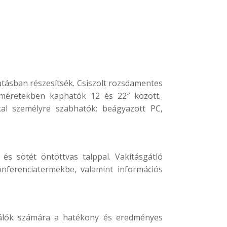
atásban részesítsék. Csiszolt rozsdamentes
 méretekben kaphatók 12 és 22″ között.
kal személyre szabhatók: beágyazott PC,
és sötét öntöttvas talppal. Vakításgátló
onferenciatermekbe, valamint információs
ználók számára a hatékony és eredményes