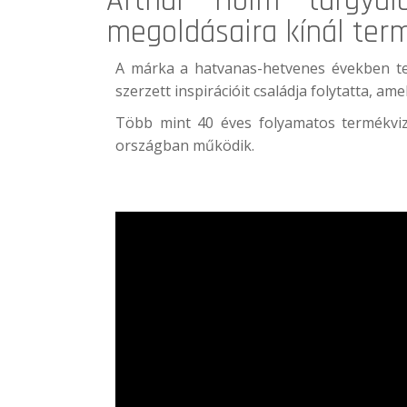
Arthur Holm
tárgyaló
megoldásaira kínál ter
A márka a hatvanas-hetvenes években te
szerzett inspirációit családja folytatta, 
Több mint 40 éves folyamatos termékviz
országban működik.