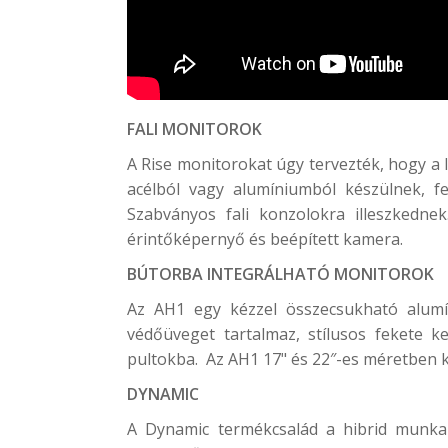
FALI MONITOROK
A Rise monitorokat úgy tervezték, hogy a 
acélból vagy alumíniumból készülnek, 
Szabványos fali konzolokra illeszkedne
érintőképernyő és beépített kamera.
BÚTORBA INTEGRÁLHATÓ MONITOROK
Az AH1 egy kézzel összecsukható alumíni
védőüveget tartalmaz, stílusos fekete k
pultokba. Az AH1 17" és 22″-es méretben 
DYNAMIC
A Dynamic termékcsalád a hibrid munkah