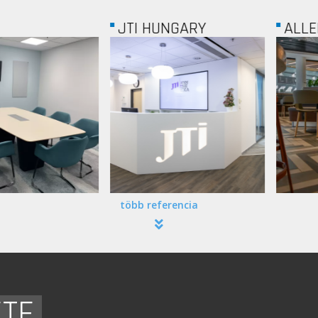
JTI HUNGARY
ALLEE C
több referencia
ETE