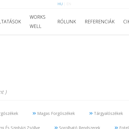
HU
|
EN
WORKS
LTATÁSOK
RÓLUNK
REFERENCIÁK
CI
WELL
t )
rgószékek
Magas Forgószékek
Tárgyalószékek
i És Szinházi Zsöllye
Sorolható Rendszerek
Fotel