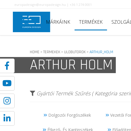
europadesign@europadesign.hu | +36 1 274 0001
MÁRKÁINK
TERMÉKEK
SZOLGÁ
HOME
TERMEKEK
ULOBUTOROK
ARTHUR_HOLM
>
>
>
ARTHUR HOLM
Gyártói Termék Szűrés ( Kategória szerin
Dolgozói Forgószékek
Vezetői Fo
Étkező- És Kantinszékek
Előadóterm