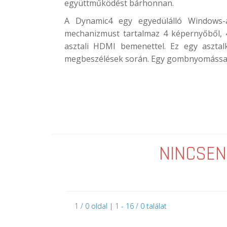
együttműködést bárhonnan.
A Dynamic4 egy egyedülálló Windows-a
mechanizmust tartalmaz 4 képernyőből, 
asztali HDMI bemenettel. Ez egy aszta
megbeszélések során. Egy gombnyomással 4 
NINCSEN
1 / 0 oldal | 1 - 16 / 0 találat