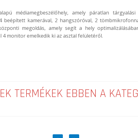
lapú médiamegbeszélőhely, amely páratlan tárgyalási
4 beépített kamerával, 2 hangszóróval, 2 tömbmikrofonna
lközponti megoldás, amely segít a hely optimalizálásáb
monitor emelkedik ki az asztal felületéről.
EK TERMÉKEK EBBEN A KATE