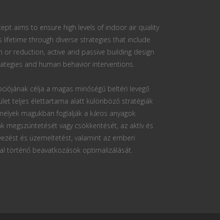
ept aims to ensure high levels of indoor air quality
s lifetime through diverse strategies that include
n or reduction, active and passive building design
ategies and human behavior interventions.
ciójának célja a magas minőségű beltéri levegő
ület teljes élettartama alatt különböző stratégiák
 melyek magukban foglalják a káros anyagok
k megszüntetését vagy csökkentését, az aktív és
vezést és üzemeltetést, valamint az emberi
al történő beavatkozások optimalizálását.