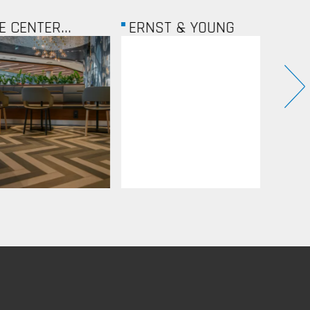
ENTER...
ERNST & YOUNG
FOUR 