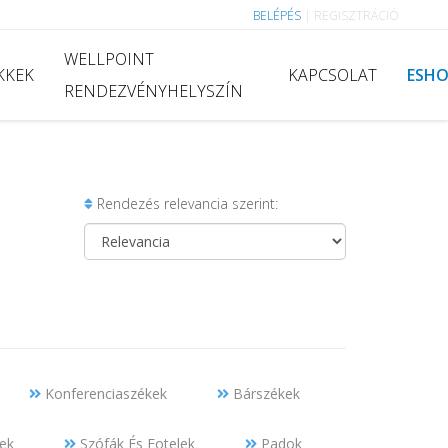
BELÉPÉS
|
REGISZTRÁCIÓ
WELLPOINT
KKEK
KAPCSOLAT
ESH
RENDEZVÉNYHELYSZÍN
Rendezés relevancia szerint:
Konferenciaszékek
Bárszékek
ek
Szófák És Fotelek
Padok