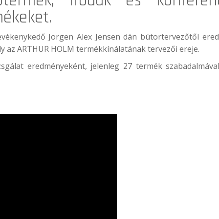
termek, irodák és konferenc
mékeket.
vékenykedő Jorgen Alex Jensen dán bútortervezőtől ered
amely az ARTHUR HOLM termékkínálatának tervezői ereje.
sgálat eredményeként, jelenleg 27 termék szabadalmával 