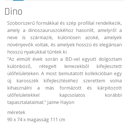
Dino
Szoborszerű formákkal és szép profillal rendelkezik,
amely a dinoszauruszokéhoz hasonlít, amelyről a
neve is származik, különösen azoké, amelyek
növényevők voltak, és amelyek hosszú és elegánsan
hosszú nyakukkal tűntek ki.
"Az elmúlt évek során a BD-vel együtt dolgoztam
különböző, rétegelt lemezekből kifejlesztett
ülőfelületeken. A most bemutatott kollekcióban egy
új karosszék kifejlesztéséhez szerettem volna
kihasználni a más formázott és kárpitozott
ülőfelületekkel kapcsolatos korábbi
tapasztalataimat." Jaime Hayon
méretek
90 x 74 x magasság 111 cm