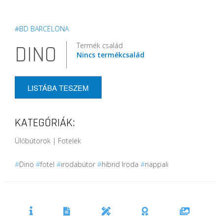
#BD BARCELONA
Termék család
DINO
Nincs termékcsalád
LISTÁBA TESZEM
KATEGÓRIÁK:
Ülőbútorok | Fotelek
#
Dino
#
fotel
#
irodabútor
#
hibrid Iroda
#
nappali