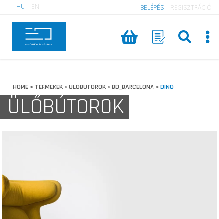
HU
|
EN
BELÉPÉS
|
REGISZTRÁCIÓ
HOME
TERMEKEK
ULOBUTOROK
BD_BARCELONA
DINO
>
>
>
>
ÜLŐBÚTOROK