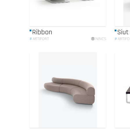
Ribbon
Siut
#
ARTIFORT
NINCS
#
ARTIFO