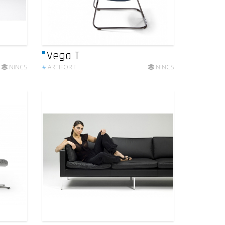
Vega T
NINCS
#
ARTIFORT
NINCS