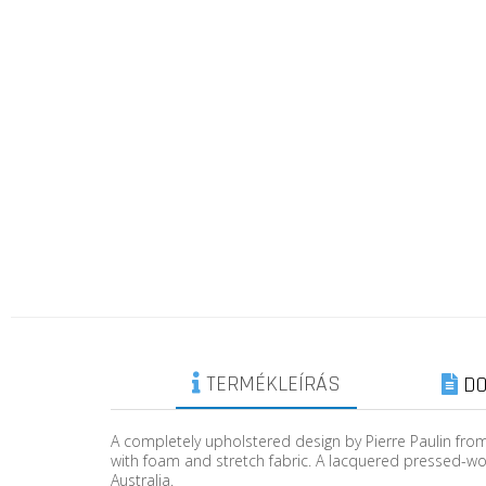
TERMÉKLEÍRÁS
DO
A completely upholstered design by Pierre Paulin from
with foam and stretch fabric. A lacquered pressed-wood
Australia.