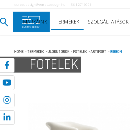
europadesign@europadesign.hu | +36 1 274 0001
MÁRKÁINK
TERMÉKEK
SZOLGÁLTATÁSOK
HOME
TERMEKEK
ULOBUTOROK
FOTELEK
ARTIFORT
RIBBON
>
>
>
>
>
FOTELEK