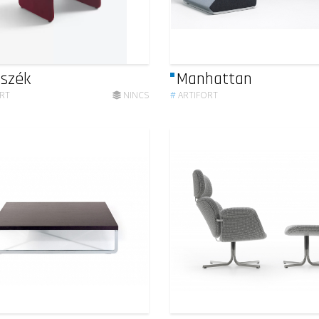
 szék
Manhattan
RT
NINCS
#
ARTIFORT