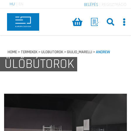
HU
|
EN
BELÉPÉS
|
REGISZTRÁCIÓ
HOME
TERMEKEK
ULOBUTOROK
GIULIO_MARELLI
ANDREW
>
>
>
>
ÜLŐBÚTOROK