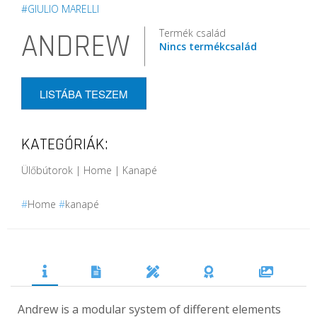
#GIULIO MARELLI
Termék család
ANDREW
Nincs termékcsalád
LISTÁBA TESZEM
KATEGÓRIÁK:
Ülőbútorok | Home | Kanapé
#
Home
#
kanapé
Andrew is a modular system of different elements