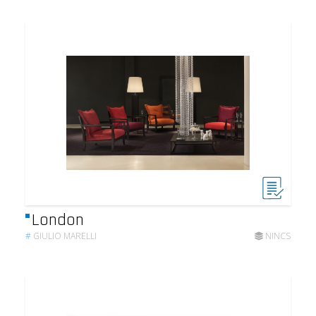
London
#
GIULIO MARELLI
NINCS