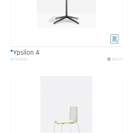
Ypsilon 4
#
PEDRALI
NINCS