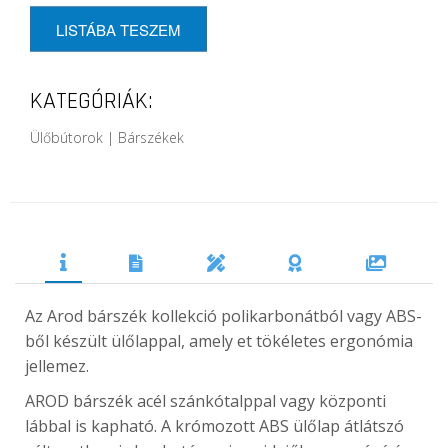
LISTÁBA TESZEM
KATEGÓRIÁK:
Ülőbútorok | Bárszékek
Az Arod bárszék kollekció polikarbonátból vagy ABS-
ből készült ülőlappal, amely et tökéletes ergonómia
jellemez.
AROD bárszék acél szánkótalppal vagy központi
lábbal is kapható. A krómozott ABS ülőlap átlátszó