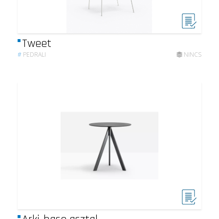
Tweet
#
PEDRALI
NINCS