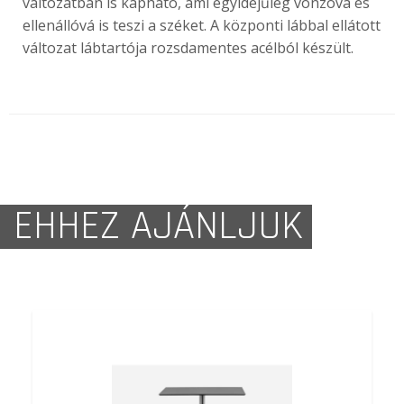
változatban is kapható, ami egyidejűleg vonzóvá és
ellenállóvá is teszi a széket. A központi lábbal ellátott
változat lábtartója rozsdamentes acélból készült.
EHHEZ AJÁNLJUK