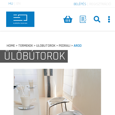
HU
|
EN
BELÉPÉS
|
REGISZTRÁCIÓ
HOME
TERMEKEK
ULOBUTOROK
PEDRALI
AROD
>
>
>
>
ÜLŐBÚTOROK