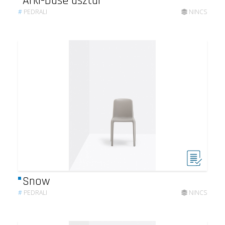
Arki-base asztal
#
PEDRALI
NINCS
Snow
#
PEDRALI
NINCS