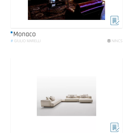
Monaco
#
GIULIO MARELLI
NINCS