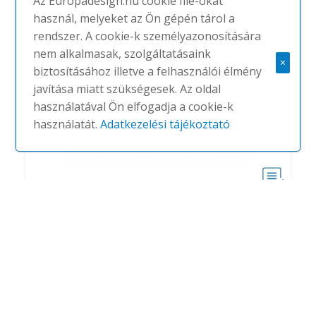
Az Europadesign.hu cookie file-okat
használ, melyeket az Ön gépén tárol a
rendszer. A cookie-k személyazonosítására
nem alkalmasak, szolgáltatásaink
×
biztosításához illetve a felhasználói élmény
javítása miatt szükségesek. Az oldal
használatával Ön elfogadja a cookie-k
használatát.
Adatkezelési tájékoztató
Rem
#
GIULIO MARELLI
NINCS