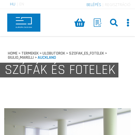
HU
|
EN
BELÉPÉS
|
REGISZTRÁCIÓ
HOME
TERMEKEK
ULOBUTOROK
SZOFAK_ES_FOTELEK
>
>
>
>
GIULIO_MARELLI
AUCKLAND
>
SZÓFÁK ÉS FOTELEK