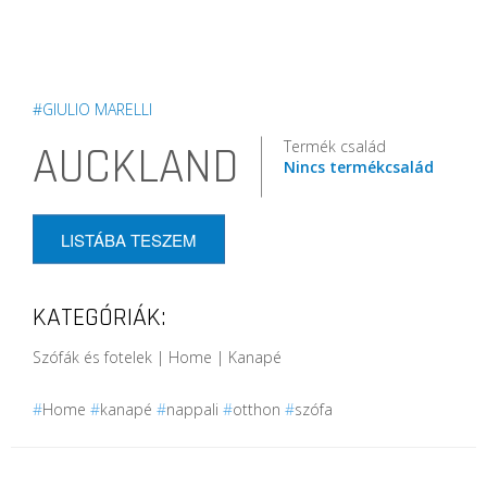
#GIULIO MARELLI
Termék család
AUCKLAND
Nincs termékcsalád
LISTÁBA TESZEM
KATEGÓRIÁK:
Szófák és fotelek | Home | Kanapé
#
Home
#
kanapé
#
nappali
#
otthon
#
szófa