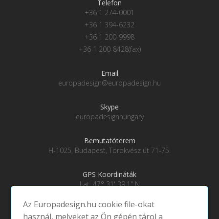
Telefon
+36 1 274-0001
+36 1 394-6232
+36 1 200-9998
+36 1 200-8428(fax)
Email
europadesign@europadesign.hu
Skype
europadesignhungary
Bemutatóterem
H-1025, Budapest, Törökvész út 71-75.
GPS Koordináták
Lat: 47° 31' 39.1" N
Lng: 19° 0' 28" E
Az Europadesign.hu cookie file-okat
használ, melyeket az Ön gépén tárol a