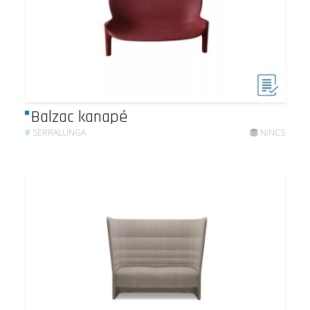
Balzac kanapé
#
SERRALUNGA
NINCS