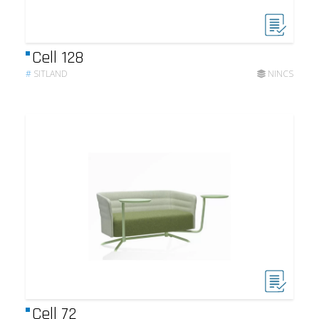
Cell 128
#
SITLAND
NINCS
Cell 72