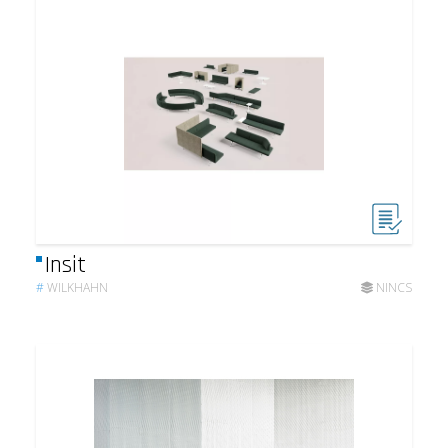
Insit
#
WILKHAHN
NINCS