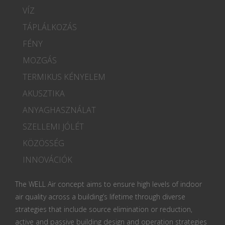
VÍZ
TÁPLÁLKOZÁS
FÉNY
MOZGÁS
TERMIKUS KÉNYELEM
AKUSZTIKA
ANYAGHASZNÁLAT
SZELLEMI JÓLÉT
KÖZÖSSÉG
INNOVÁCIÓK
The WELL Air concept aims to ensure high levels of indoor
air quality across a building’s lifetime through diverse
strategies that include source elimination or reduction,
active and passive building design and operation strategies