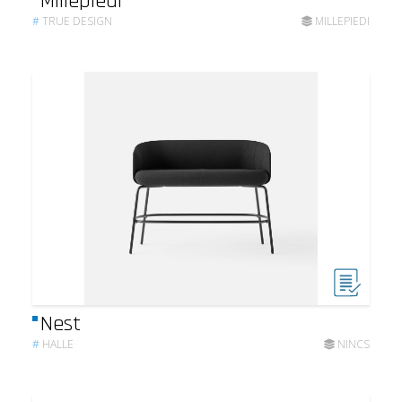
Millepiedi
#
TRUE DESIGN
MILLEPIEDI
Nest
#
HALLE
NINCS