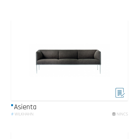
Asienta
#
WILKHAHN
NINCS