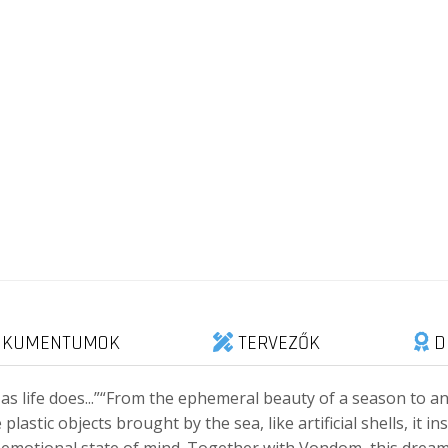
KUMENTUMOK
TERVEZŐK
D
 as life does...”“From the ephemeral beauty of a season to a
stic objects brought by the sea, like artificial shells, it i