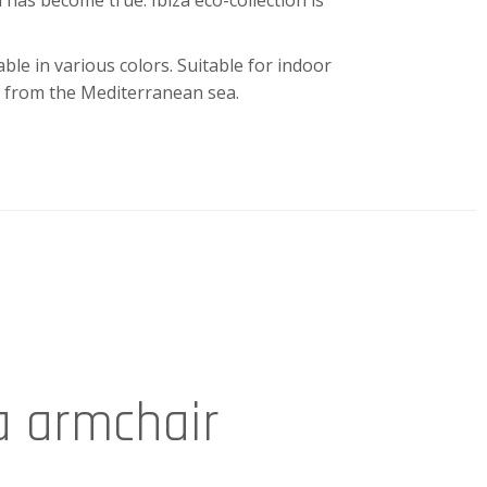
 has become true: Ibiza eco-collection is
le in various colors. Suitable for indoor
c from the Mediterranean sea.
a armchair