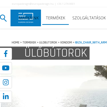
europadesign@europadesign.hu | +36 1 274 0001
MÁRKÁINK
TERMÉKEK
SZOLGÁLTATÁSOK
HOME
TERMEKEK
ULOBUTOROK
VONDOM
IBIZA_CHAIR_WITH_ARM
>
>
>
>
ÜLŐBÚTOROK