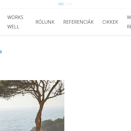
HU
|
EN
WORKS
W
RÓLUNK
REFERENCIÁK
CIKKEK
WELL
R
S