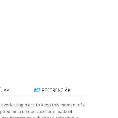
ÍJAK
REFERENCIÁK
n everlasting piece to keep this moment of a
nspired me a unique collection made of