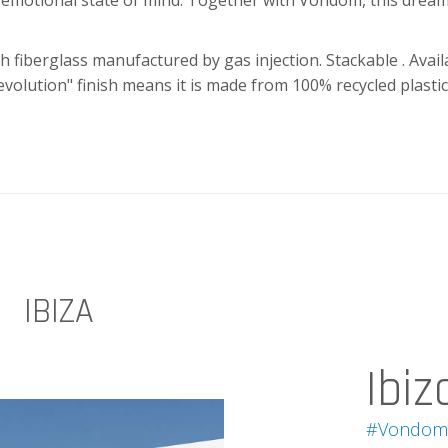
an emotional state of mind. Together with Vondom, this dream
iberglass manufactured by gas injection. Stackable . Availab
volution" finish means it is made from 100% recycled plasti
IBIZA
Ibiz
#Vondom