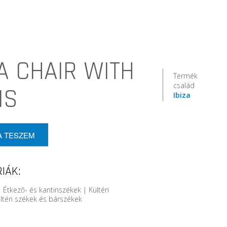
ZA CHAIR WITH
Termék
család
MS
Ibiza
A TESZEM
IÁK:
 Étkező- és kantinszékek | Kültéri
ltéri székek és bárszékek