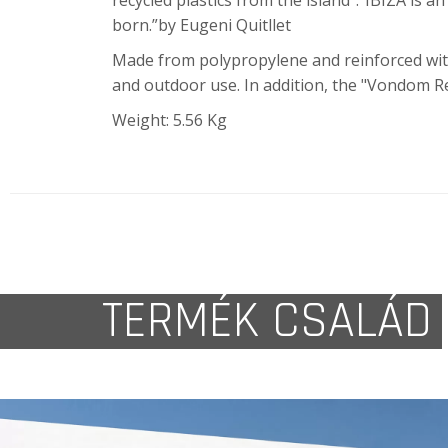
recycled plastics from the island”.“IBIZA is 
born.”by Eugeni Quitllet
Made from polypropylene and reinforced with f
and outdoor use. In addition, the "Vondom Re
Weight: 5.56 Kg
TERMÉK CSALÁD