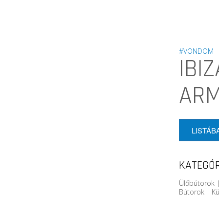
#VONDOM
IBI
AR
LISTÁB
KATEGÓR
Ülőbútorok |
Bútorok | Kü