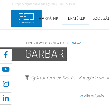
europadesign@europadesign.hu | +36 1 274 0001
MÁRKÁINK
TERMÉKEK
SZOLGÁ
HOME
TERMEKEK
VILAGITAS
GARBAR
>
>
>
GARBAR
Gyártói Termék Szűrés ( Kategória szerin
Álló Világítás