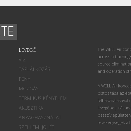
ETE
The WELL Air conc
LEVEGŐ
across a building’
VÍZ
source eliminatio
TÁPLÁLKOZÁS
and operation str
FÉNY
A WELL Air koncep
MOZGÁS
biztosítása az ép
TERMIKUS KÉNYELEM
felhasználásával
AKUSZTIKA
levegőbe jutásána
passzív épületter
ANYAGHASZNÁLAT
tevékenységek ált
SZELLEMI JÓLÉT