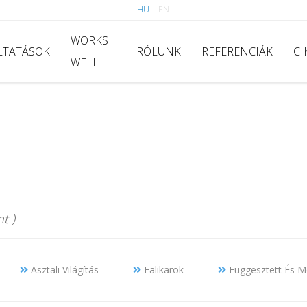
HU
|
EN
WORKS
LTATÁSOK
RÓLUNK
REFERENCIÁK
CI
WELL
t )
Asztali Világítás
Falikarok
Függesztett És Me