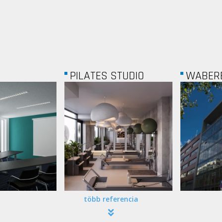
 STUDIO
WABERER'S
BUDAP
több referencia