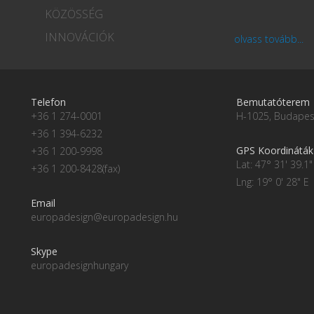
KÖZÖSSÉG
INNOVÁCIÓK
olvass tovább...
Telefon
Bemutatóterem
+36 1 274-0001
H-1025, Budapest
+36 1 394-6232
GPS Koordináták
+36 1 200-9998
Lat: 47° 31' 39.1"
+36 1 200-8428(fax)
Lng: 19° 0' 28" E
Email
europadesign@europadesign.hu
Skype
europadesignhungary