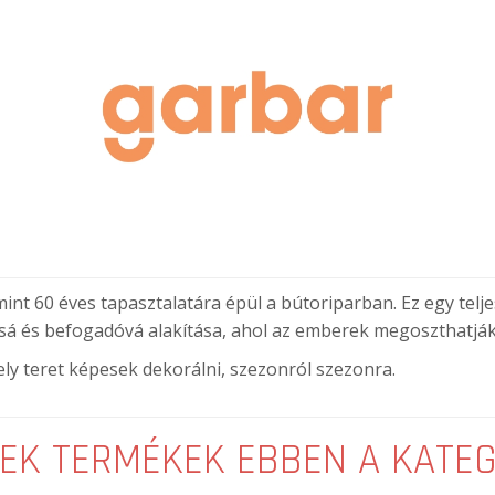
nt 60 éves tapasztalatára épül a bútoriparban. Ez egy telje
sá és befogadóvá alakítása, ahol az emberek megoszthatják a
ly teret képesek dekorálni, szezonról szezonra.
EK TERMÉKEK EBBEN A KATE