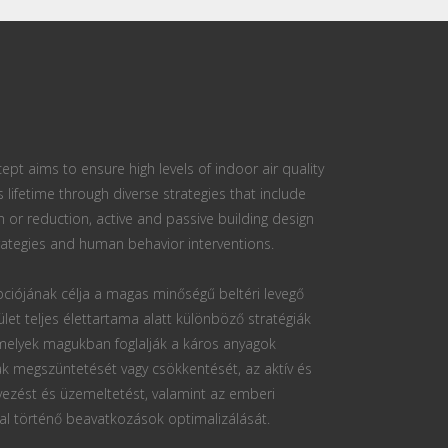
ept aims to ensure high levels of indoor air quality
s lifetime through diverse strategies that include
n or reduction, active and passive building design
ategies and human behavior interventions.
ciójának célja a magas minőségű beltéri levegő
ület teljes élettartama alatt különböző stratégiák
 melyek magukban foglalják a káros anyagok
k megszüntetését vagy csökkentését, az aktív és
vezést és üzemeltetést, valamint az emberi
al történő beavatkozások optimalizálását.