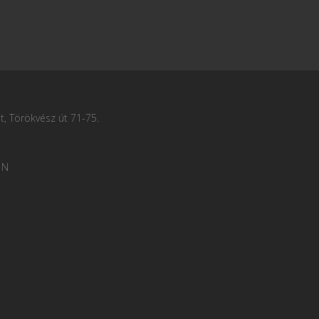
, Törökvész út 71-75.
 N