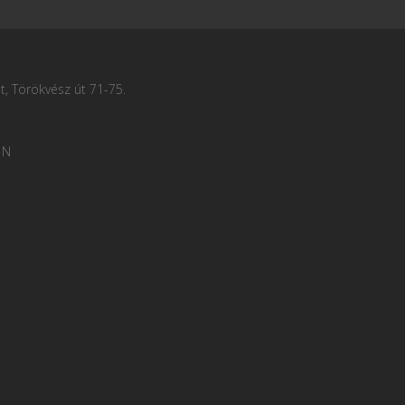
, Törökvész út 71-75.
 N