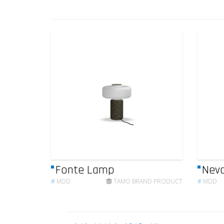
Fonte Lamp
Nev
#
MDD
TAMO BRAND PRODUCT
#
MDD