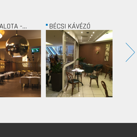
KÁVÉZÓ
CONVISTA
OKTOG