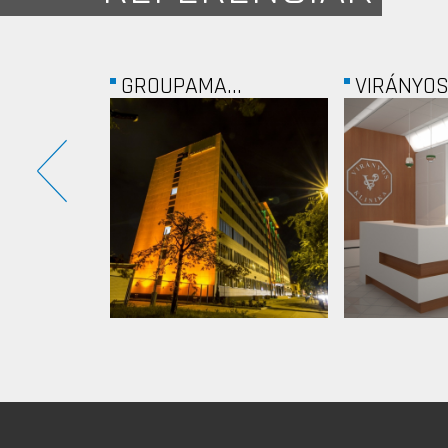
.
VIRÁNYOS...
HERMES