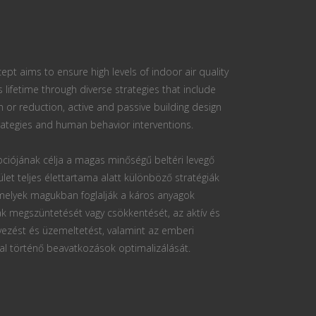
ept aims to ensure high levels of indoor air quality
s lifetime through diverse strategies that include
n or reduction, active and passive building design
ategies and human behavior interventions.
ciójának célja a magas minőségű beltéri levegő
ület teljes élettartama alatt különböző stratégiák
 melyek magukban foglalják a káros anyagok
k megszüntetését vagy csökkentését, az aktív és
vezést és üzemeltetést, valamint az emberi
al történő beavatkozások optimalizálását.