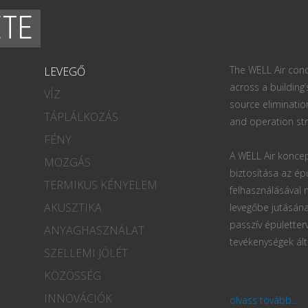
ETE
The WELL Air conc
LEVEGŐ
across a building’
VÍZ
source eliminatio
TÁPLÁLKOZÁS
and operation str
FÉNY
A WELL Air koncep
MOZGÁS
biztosítása az ép
TERMIKUS KÉNYELEM
felhasználásával
AKUSZTIKA
levegőbe jutásána
passzív épületter
ANYAGHASZNÁLAT
tevékenységek ált
SZELLEMI JÓLÉT
KÖZÖSSÉG
INNOVÁCIÓK
olvass tovább...