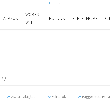
HU
|
EN
WORKS
LTATÁSOK
RÓLUNK
REFERENCIÁK
CI
WELL
t )
Asztali Világítás
Falikarok
Függesztett És Me