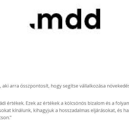
, aki arra összpontosít, hogy segítse vállalkozása növeked
ládi értékek. Ezek az értékek a kölcsönös bizalom és a folya
at kínálunk, kihagyjuk a hosszadalmas eljárásokat, és ha
son."