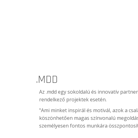
.MDD
Az .mdd egy sokoldalú és innovatív partner
rendelkező projektek esetén.
"Ami minket inspirál és motivál, azok a csa
köszönhetően magas színvonalú megoldások
személyesen fontos munkára összpontosít