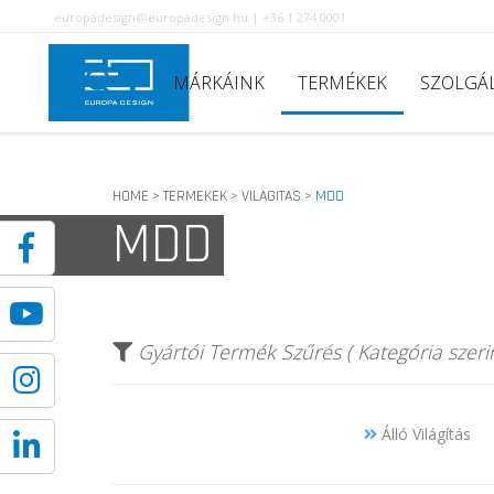
europadesign@europadesign.hu | +36 1 274 0001
MÁRKÁINK
TERMÉKEK
SZOLGÁ
HOME
TERMEKEK
VILAGITAS
MDD
>
>
>
MDD
Gyártói Termék Szűrés ( Kategória szerin
Álló Világítás