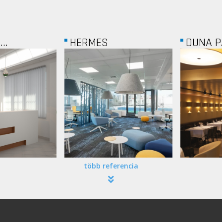
DUNA PALOTA -...
BÉCSI 
több referencia