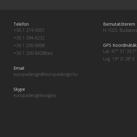
Telefon
Bemutatóterem
+36 1 274-0001
H-1025, Budapest
+36 1 394-6232
GPS Koordináták
+36 1 200-9998
Lat: 47° 31' 39.1"
+36 1 200-8428(fax)
Lng: 19° 0' 28" E
Email
europadesign@europadesign.hu
Skype
europadesignhungary