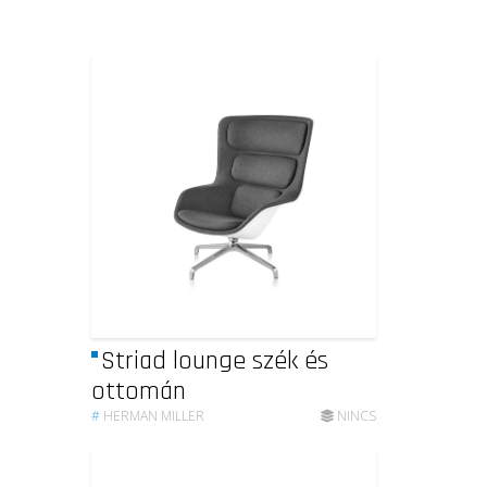
Striad lounge szék és
ottomán
#
HERMAN MILLER
NINCS