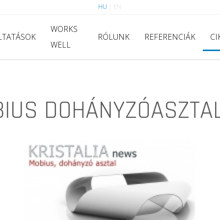
HU
|
EN
WORKS
LTATÁSOK
RÓLUNK
REFERENCIÁK
CI
WELL
IUS DOHÁNYZÓASZTA