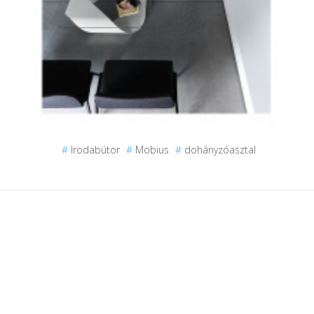
#
Irodabútor
#
Mobius
#
dohányzóasztal