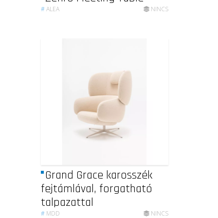
#
ALEA
NINCS
Grand Grace karosszék
fejtámlával, forgatható
talpazattal
#
MDD
NINCS