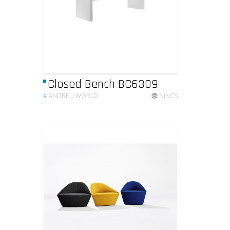
Closed Bench BC6309
#
ANDREU WORLD
NINCS