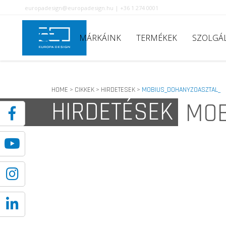
europadesign@europadesign.hu | +36 1 274 0001
MÁRKÁINK
TERMÉKEK
SZOLGÁ
HOME
CIKKEK
HIRDETESEK
MOBIUS_DOHANYZOASZTAL_
>
>
>
HIRDETÉSEK
MOB