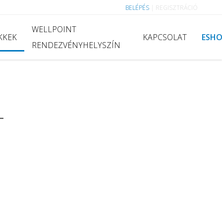
BELÉPÉS
|
REGISZTRÁCIÓ
WELLPOINT
KKEK
KAPCSOLAT
ESH
RENDEZVÉNYHELYSZÍN
L