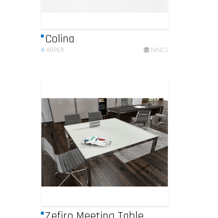
Colina
#
ARPER
NINCS
Zefiro Meeting Table