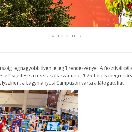
#
Irodabútor
#
ország legnagyobb ilyen jellegű rendezvénye.
A fesztivál célj
dés elősegítése a résztvevők számára.
2025-ben is megrende
helyszínen, a Lágymányosi Campuson várta a látogatókat.