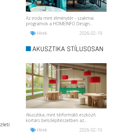
Az iroda mint élménytér - szakmai
programok a HOMEINFO Design...
Hírek
2026-02-19
AKUSZTIKA STÍLUSOSAN
Akusztika, mint térformáló eszközA
kortárs belsőépítészetben az...
zleti
Hírek
2026-02-10