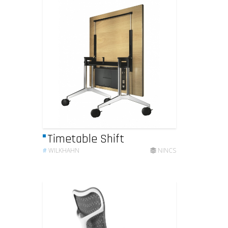
Timetable Shift
#
WILKHAHN
NINCS