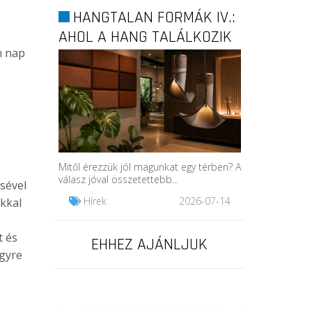
HANGTALAN FORMÁK IV.:
AHOL A HANG TALÁLKOZIK
n nap
A...
Mitől érezzük jól magunkat egy térben? A
válasz jóval összetettebb...
sével
Hírek
2026-07-14
kkal
t és
EHHEZ AJÁNLJUK
egyre