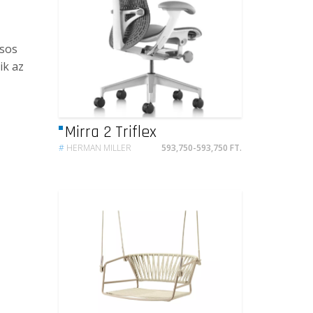
usos
ik az
Mirra 2 Triflex
#
HERMAN MILLER
593,750-593,750 FT.