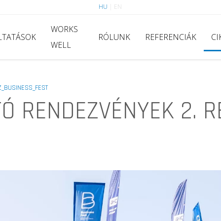
HU
|
EN
WORKS
LTATÁSOK
RÓLUNK
REFERENCIÁK
CI
WELL
Z_BUSINESS_FEST
TÓ RENDEZVÉNYEK 2. R