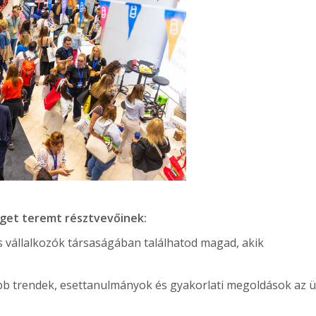
éget teremt résztvevőinek:
s vállalkozók társaságában találhatod magad, akik
abb trendek, esettanulmányok és gyakorlati megoldások az ü