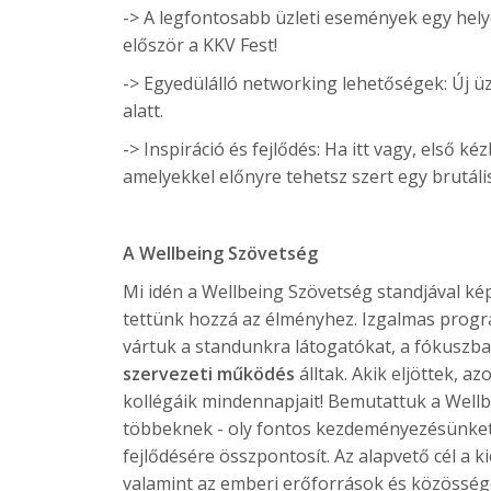
-> A legfontosabb üzleti események egy helyen
először a KKV Fest!
-> Egyedülálló networking lehetőségek: Új ü
alatt.
-> Inspiráció és fejlődés: Ha itt vagy, első k
amelyekkel előnyre tehetsz szert egy brutáli
A Wellbeing Szövetség
Mi idén a
Wellbeing Szövetség
standjával kép
tettünk hozzá az élményhez. Izgalmas progra
vártuk a standunkra látogatókat, a fókuszb
szervezeti működés
álltak. Akik eljöttek, a
kollégáik mindennapjait! Bemutattuk a Well
többeknek - oly fontos kezdeményezésünket,
fejlődésére összpontosít. Az alapvető cél a
valamint az emberi erőforrások és közösség