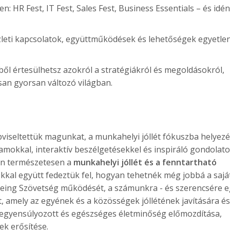
: HR Fest, IT Fest, Sales Fest, Business Essentials – és idén
zleti kapcsolatok, együttműködések és lehetőségek egyetle
ézből értesülhetsz azokról a stratégiákról és megoldásokról,
san gyorsan változó világban.
viseltettük magunkat, a munkahelyi jóllét fókuszba helyezé
mokkal, interaktív beszélgetésekkel és inspiráló gondolato
an természetesen a
munkahelyi jóllét és a fenntartható
zokkal együtt fedeztük fel, hogyan tehetnék még jobbá a sajá
being Szövetség működését, a számunkra - és szerencsére 
 amely az egyének és a közösségek jóllétének javítására és
 kiegyensúlyozott és egészséges életminőség előmozdítása,
ek erősítése.