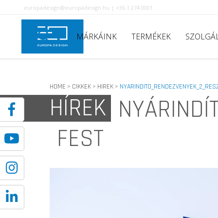
europadesign@europadesign.hu | +36 1 274 0001
MÁRKÁINK
TERMÉKEK
SZOLGÁ
HOME
CIKKEK
HIREK
NYARINDITO_RENDEZVENYEK_2_RES
>
>
>
HÍREK
NYÁRINDÍ
FEST