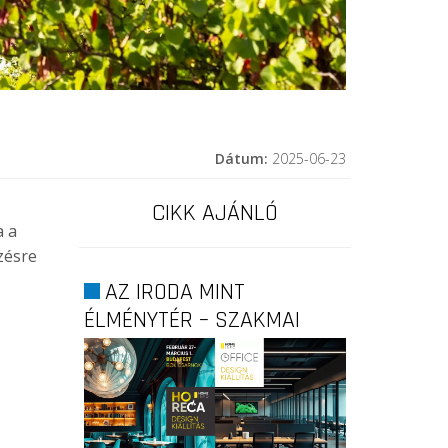
Dátum:
2025-06-23
CIKK AJÁNLÓ
a a
zésre
AZ IRODA MINT
ÉLMÉNYTÉR – SZAKMAI
PROGRAMOK A...