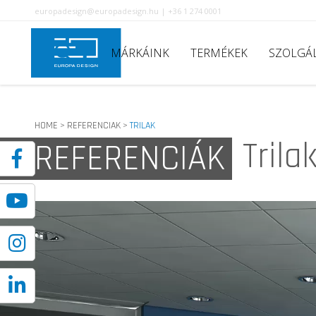
europadesign@europadesign.hu | +36 1 274 0001
MÁRKÁINK
TERMÉKEK
SZOLGÁ
HOME
REFERENCIAK
TRILAK
>
>
Trila
REFERENCIÁK