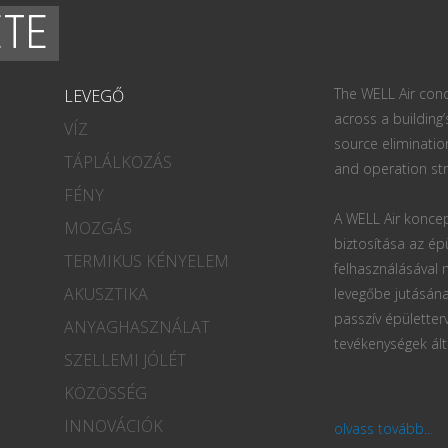
ETE
The WELL Air conc
LEVEGŐ
across a building’
VÍZ
source eliminatio
TÁPLÁLKOZÁS
and operation str
FÉNY
A WELL Air koncep
MOZGÁS
biztosítása az ép
TERMIKUS KÉNYELEM
felhasználásával
AKUSZTIKA
levegőbe jutásána
passzív épületter
ANYAGHASZNÁLAT
tevékenységek ált
SZELLEMI JÓLÉT
KÖZÖSSÉG
INNOVÁCIÓK
olvass tovább...