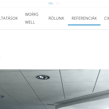
HU
|
EN
WORKS
LTATÁSOK
RÓLUNK
REFERENCIÁK
CI
WELL
k