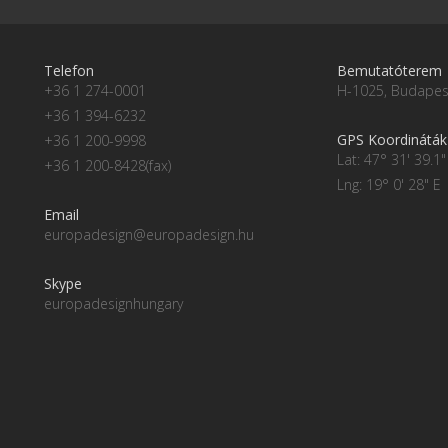
Telefon
Bemutatóterem
+36 1 274-0001
H-1025, Budapest
+36 1 394-6232
GPS Koordináták
+36 1 200-9998
Lat: 47° 31' 39.1"
+36 1 200-8428(fax)
Lng: 19° 0' 28" E
Email
europadesign@europadesign.hu
Skype
europadesignhungary