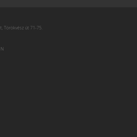
, Törökvész út 71-75.
 N