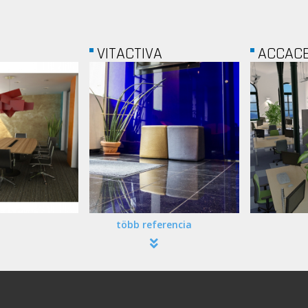
A
ACCACE
BÁNÁTI 
több referencia