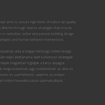
ept aims to ensure high levels of indoor air quality
s lifetime through diverse strategies that include
n or reduction, active and passive building design
ategies and human behavior interventions.
ciójának célja a magas minőségű beltéri levegő
ület teljes élettartama alatt különböző stratégiák
 melyek magukban foglalják a káros anyagok
k megszüntetését vagy csökkentését, az aktív és
vezést és üzemeltetést, valamint az emberi
al történő beavatkozások optimalizálását.