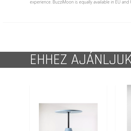
experience. BuzziMoon is equally available in EU and
EHHEZ AJÁNLJU