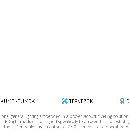
KUMENTUMOK
TERVEZŐK
D
onal general lighting embedded in a proven acoustic ceiling solution. O
he LED light module is designed specifically to answer the request of g
rns. The LED module has an output of 2500 Lumen at a temperature of 300