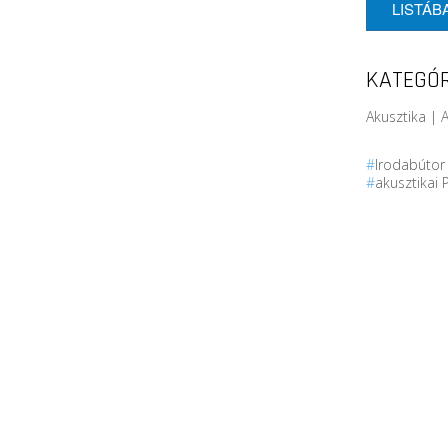
LISTÁB
KATEGÓR
Akusztika | A
#
Irodabúto
#
akusztikai 