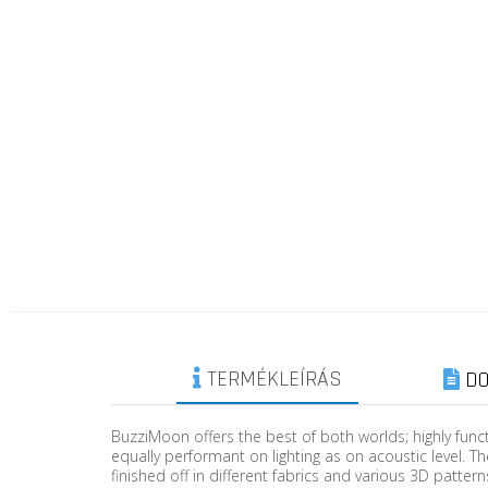
TERMÉKLEÍRÁS
DO
BuzziMoon offers the best of both worlds; highly functi
equally performant on lighting as on acoustic level. T
finished off in different fabrics and various 3D patte