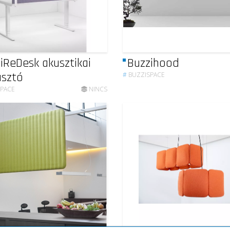
iReDesk akusztikai
Buzzihood
asztó
#
BUZZISPACE
SPACE
NINCS