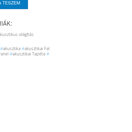
A TESZEM
IÁK:
kusztikus világítás
r
#
akusztika
#
akusztikai Fal
Panel
#
akusztikai Tapéta
#