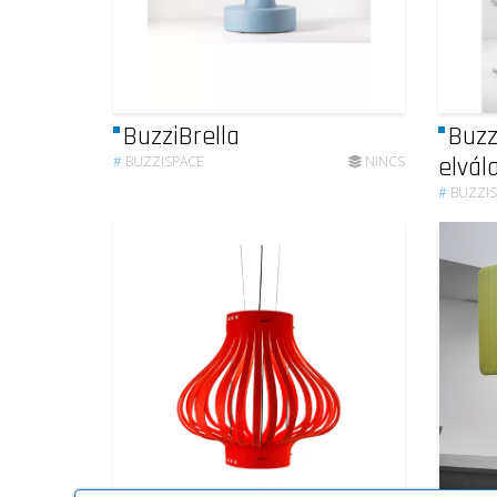
BuzziBrella
Buzz
elvál
#
BUZZISPACE
NINCS
#
BUZZI