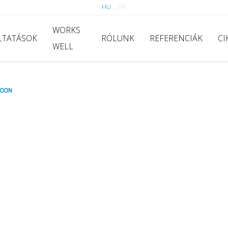
HU
|
EN
WORKS
LTATÁSOK
RÓLUNK
REFERENCIÁK
CI
WELL
MOON