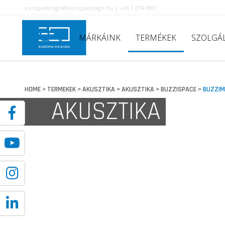
europadesign@europadesign.hu | +36 1 274 0001
MÁRKÁINK
TERMÉKEK
SZOLGÁ
HOME
TERMEKEK
AKUSZTIKA
AKUSZTIKA
BUZZISPACE
BUZZI
>
>
>
>
>
AKUSZTIKA