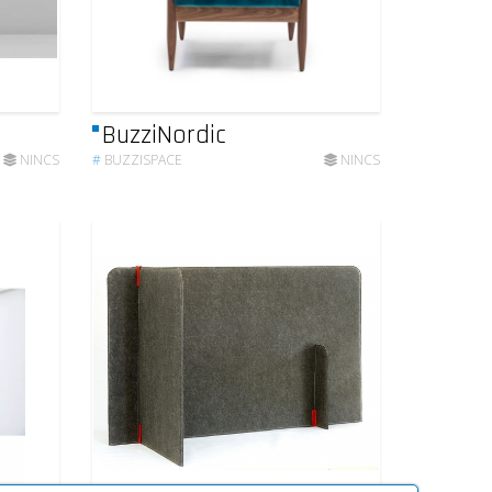
BuzziNordic
NINCS
#
BUZZISPACE
NINCS