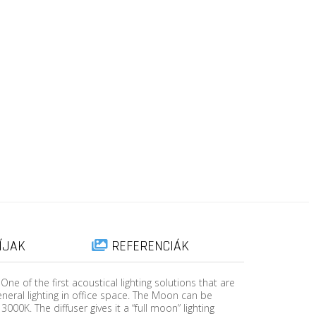
ÍJAK
REFERENCIÁK
ne of the first acoustical lighting solutions that are
eneral lighting in office space. The Moon can be
0K. The diffuser gives it a “full moon” lighting