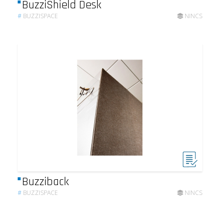
BuzziShield Desk
#
BUZZISPACE
NINCS
Buzziback
#
BUZZISPACE
NINCS