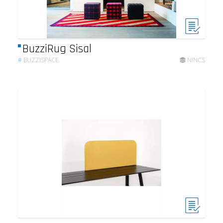
BuzziRug Sisal
#
BUZZISPACE
NINCS