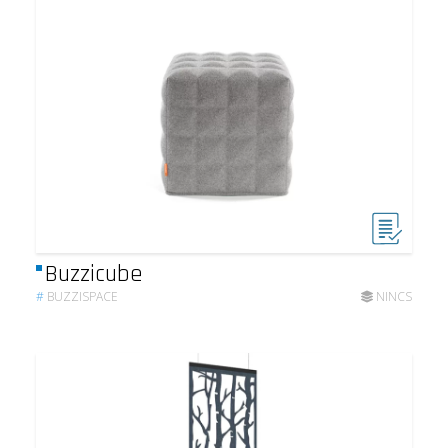
Buzzicube
#
BUZZISPACE
NINCS