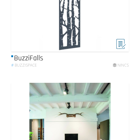
BuzziFalls
#
BUZZISPACE
NINCS