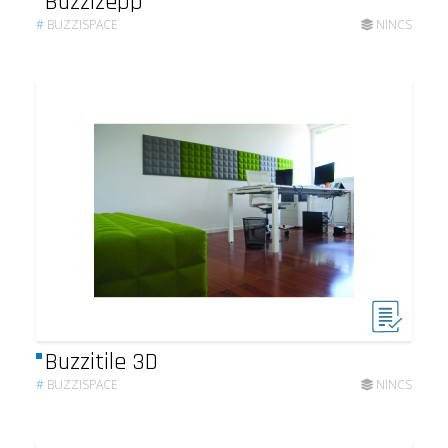
Buzzizepp
#
BUZZISPACE
NINCS
Buzzitile 3D
#
BUZZISPACE
NINCS