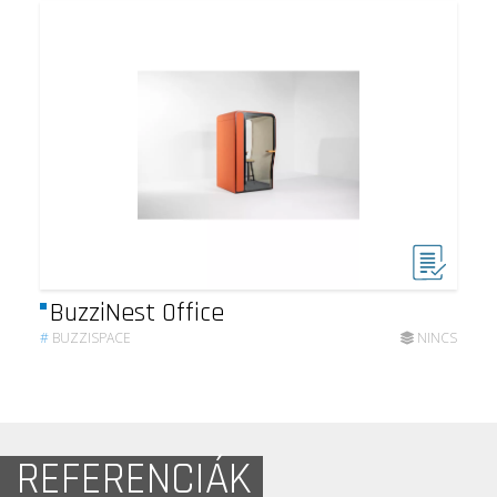
BuzziNest Office
#
BUZZISPACE
NINCS
REFERENCIÁK