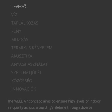
LEVEGŐ
VÍZ
TÁPLÁLKOZÁS
FÉNY
MOZGÁS
TERMIKUS KÉNYELEM
AKUSZTIKA
ANYAGHASZNÁLAT
SZELLEMI JÓLÉT
KÖZÖSSÉG
INNOVÁCIÓK
The WELL Air concept aims to ensure high levels of indoor
air quality across a building’s lifetime through diverse