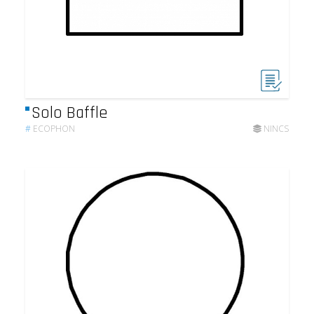
Solo Baffle
#
ECOPHON
NINCS