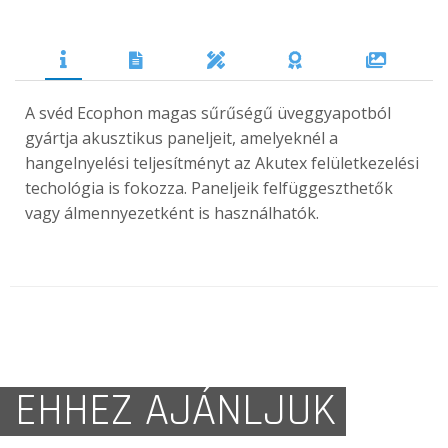
A svéd Ecophon magas sűrűségű üveggyapotból
gyártja akusztikus paneljeit, amelyeknél a
hangelnyelési teljesítményt az Akutex felületkezelési
techológia is fokozza. Paneljeik felfüggeszthetők
vagy álmennyezetként is használhatók.
EHHEZ AJÁNLJUK