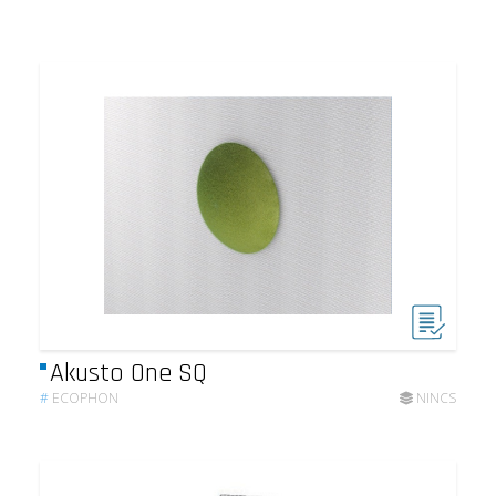
Akusto One SQ
#
ECOPHON
NINCS