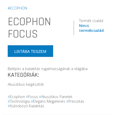
#ECOPHON
ECOPHON
Termék család
Nincs
FOCUS
termékcsalád
LISTÁBA TESZEM
Belépés a kialakítás rugalmasságának a világába
KATEGÓRIÁK:
Akusztikus kiegészítők
#
Ecophon
#
Focus
#
Akusztikus Panelek
#
Technológia
#
Elegáns Megjelenés
#
Precizitás
#
Különböző Kialakítás