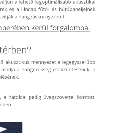
ljon a lehető legoptimálisabb akusztikai
rek és a Lindab fűtő- és hűtőpaneljeinek
avítják a hangzáskörnyezetet.
berében kerül forgalomba.
 térben?
jedő akusztikus mennyezet a legegyszerűbb
bb módja a hangerősség csökkentésének, a
elésének.
a hátoldal pedig üvegszövettel borított.
tében.