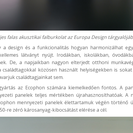
jes falas akusztikai falburkolat az Europa Design tárgyalójá
 a design és a funkcionalitás hogyan harmonizálhat egy
ellemes látványt nyújt. Irodákban, iskolákban, óvodákb
ek. De, a napjaikban nagyon elterjedt otthoni munkavé
a családtagokkal közösen használt helyiségekben is soka
varjuk családtagjainkat sem.
 gyártás az Ecophon számára kiemelkedően fontos. A pan
nyezeti panelek teljes mértékben újrahasznosíthatóak. A
Ecophon mennyezeti panelek élettartamuk végén történő újr
0-re zéró károsanyag-kibocsátást elérése a cél.