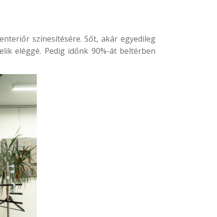
nteriőr színesítésére. Sőt, akár egyedileg
elik eléggé. Pedig időnk 90%-át beltérben