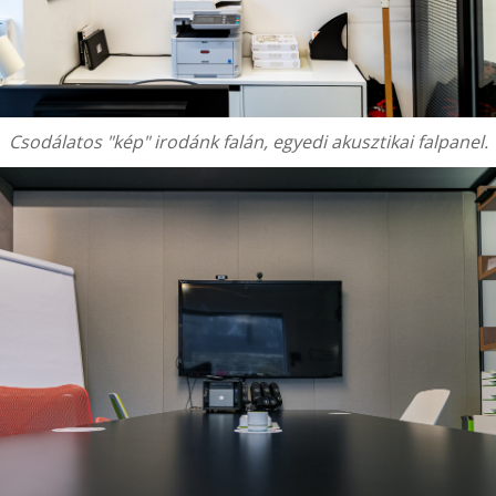
Csodálatos "kép" irodánk falán, egyedi akusztikai falpanel.