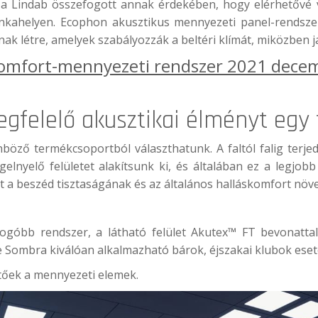
a Lindab összefogott annak érdekében, hogy elérhetővé vá
nkahelyen. Ecophon akusztikus mennyezeti panel-rendsze
k létre, amelyek szabályozzák a beltéri klímát, miközben j
komfort-mennyezeti rendszer
2021 decem
egfelelő akusztikai élményt egy
böző termékcsoportból választhatunk. A faltól falig ter
lnyelő felületet alakítsunk ki, és általában ez a legjo
nt a beszéd tisztaságának és az általános halláskomfort növ
óbb rendszer, a látható felület Akutex™ FT bevonattal, 
e Sombra kiválóan alkalmazható bárok, éjszakai klubok ese
hetőek a mennyezeti elemek.