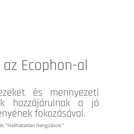
a az Ecophon-al
mezeket és mennyezeti
ek hozzájárulnak a jó
ényének fokozásával.
uk: "Hallhatatlan hangzások."