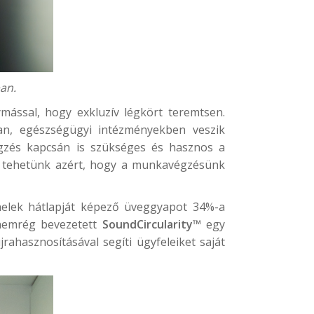
ban.
mással, hogy exkluzív légkört teremtsen.
an, egészségügyi intézményekben veszik
gzés kapcsán is szükséges és hasznos a
t tehetünk azért, hogy a munkavégzésünk
elek hátlapját képező üveggyapot 34%-a
 nemrég bevezetett
SoundCircularity™
egy
ahasznosításával segíti ügyfeleiket saját