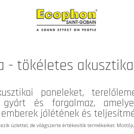
 - tökéletes akusztik
sztikai paneleket, terelőle
t, gyárt és forgalmaz, amely
emberek jólétének és teljesítm
ik üzlettel, de világszerte értékesítik termékeiket. Mottój