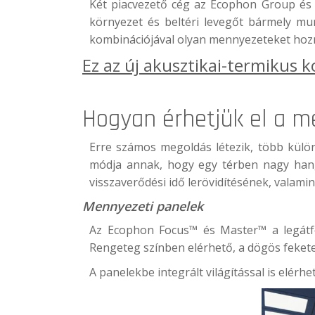
Két piacvezető cég az Ecophon Group és 
környezet és beltéri levegőt bármely mu
kombinációjával olyan mennyezeteket hozna
Ez az új
akusztikai-termikus 
Hogyan érhetjük el a m
Erre számos megoldás létezik, több külön
módja annak, hogy egy térben nagy hange
visszaverődési idő lerövidítésének, valami
Mennyezeti panelek
Az Ecophon Focus™ és Master™ a legátfog
Rengeteg színben elérhető, a dögös feket
A panelekbe integrált világítással is elér