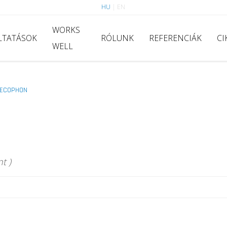
HU
|
EN
WORKS
LTATÁSOK
RÓLUNK
REFERENCIÁK
CI
WELL
ECOPHON
t )