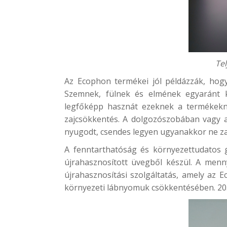
Tel
Az Ecophon termékei jól példázzák, hogy
Szemnek, fülnek és elmének egyaránt k
legfőképp hasznát ezeknek a termékekn
zajcsökkentés. A dolgozószobában vagy 
nyugodt, csendes legyen ugyanakkor ne za
A fenntarthatóság és környezettudatos
újrahasznosított üvegből készül. A men
újrahasznosítási szolgáltatás, amely az 
környezeti lábnyomuk csökkentésében. 205