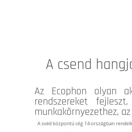
A csend hangja
Az
Ecophon
olyan aku
rendszereket fejlesz
munkakörnyezethez, az 
A svéd központú cég 14 országban rendelkez