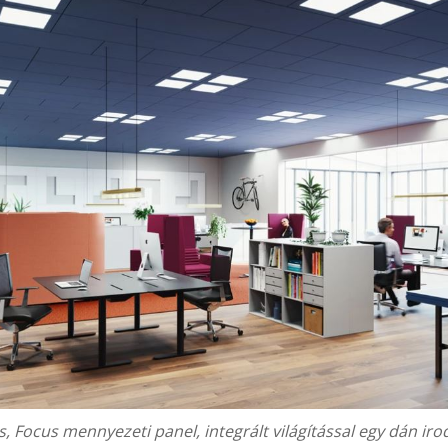
s, Focus mennyezeti panel, integrált világítással egy dán ir