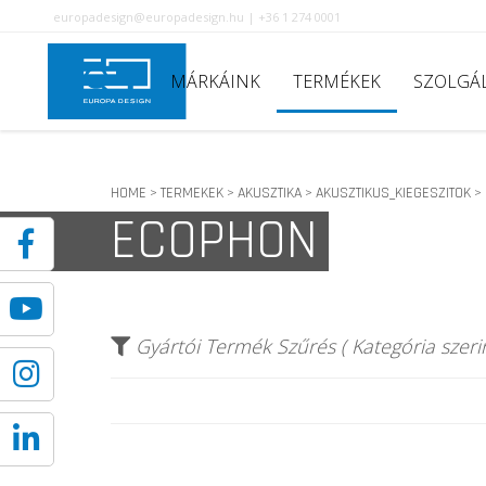
europadesign@europadesign.hu | +36 1 274 0001
MÁRKÁINK
TERMÉKEK
SZOLGÁ
HOME
TERMEKEK
AKUSZTIKA
AKUSZTIKUS_KIEGESZITOK
>
>
>
>
ECOPHON
Gyártói Termék Szűrés ( Kategória szerin