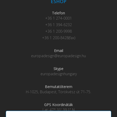
ESHOP
Telefon
+36 1 274-0001
+36 1 394-6232
+36 1 200-9998
+36 1 200-8428(fax)
Email
europadesign@europadesign.hu
Skype
europadesignhungary
Bemutatóterem
H-1025, Budapest, Törökvész út 71-75.
GPS Koordináták
Lat: 47° 31' 39.1" N
Lng: 19° 0' 28" E