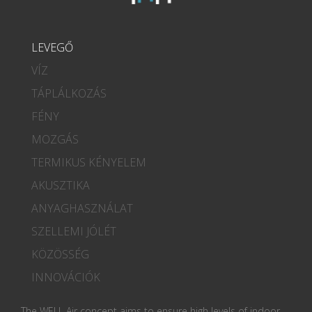
LEVEGŐ
VÍZ
TÁPLÁLKOZÁS
FÉNY
MOZGÁS
TERMIKUS KÉNYELEM
AKUSZTIKA
ANYAGHASZNÁLAT
SZELLEMI JÓLÉT
KÖZÖSSÉG
INNOVÁCIÓK
The WELL Air concept aims to ensure high levels of indoor