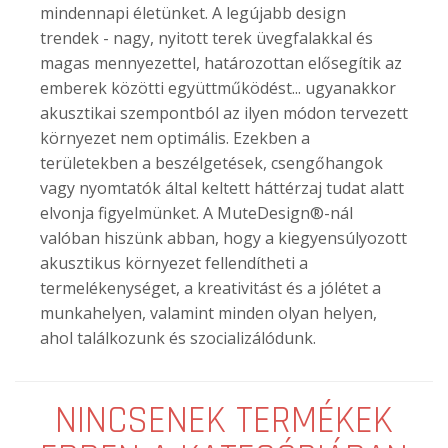
mindennapi életünket. A legújabb design
trendek - nagy, nyitott terek üvegfalakkal és
magas mennyezettel, határozottan elősegítik az
emberek közötti együttműködést... ugyanakkor
akusztikai szempontból az ilyen módon tervezett
környezet nem optimális. Ezekben a
területekben a beszélgetések, csengőhangok
vagy nyomtatók által keltett háttérzaj tudat alatt
elvonja figyelmünket. A MuteDesign®-nál
valóban hiszünk abban, hogy a kiegyensúlyozott
akusztikus környezet fellendítheti a
termelékenységet, a kreativitást és a jólétet a
munkahelyen, valamint minden olyan helyen,
ahol találkozunk és szocializálódunk.
NINCSENEK TERMÉKEK