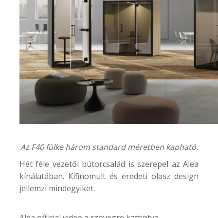
Az F40 fülke három standard méretben kapható.
Hét féle vezetői bútorcsalád is szerepel az Alea
kínálatában. Kifinomult és eredeti olasz design
jellemzi mindegyiket.
Alea official video a szövegre kattintva