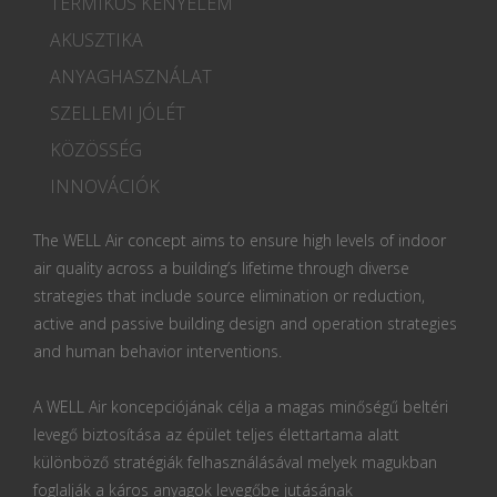
TERMIKUS KÉNYELEM
AKUSZTIKA
ANYAGHASZNÁLAT
SZELLEMI JÓLÉT
KÖZÖSSÉG
INNOVÁCIÓK
The WELL Air concept aims to ensure high levels of indoor
air quality across a building’s lifetime through diverse
strategies that include source elimination or reduction,
active and passive building design and operation strategies
and human behavior interventions.
A WELL Air koncepciójának célja a magas minőségű beltéri
levegő biztosítása az épület teljes élettartama alatt
különböző stratégiák felhasználásával melyek magukban
foglalják a káros anyagok levegőbe jutásának