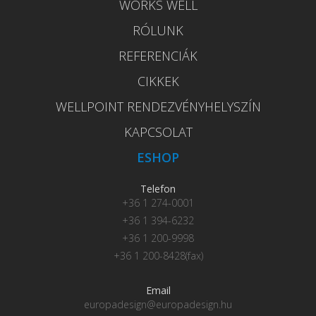
WORKS WELL
RÓLUNK
REFERENCIÁK
CIKKEK
WELLPOINT RENDEZVÉNYHELYSZÍN
KAPCSOLAT
ESHOP
Telefon
+36 1 274-0001
+36 1 394-6232
+36 1 200-9998
+36 1 200-8428(fax)
Email
europadesign@europadesign.hu