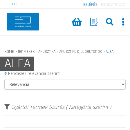
HU
|
EN
BELÉPÉS
|
REGISZTRÁCIÓ
HOME
TERMEKEK
AKUSZTIKA
AKUSZTIKUS_ULOBUTOROK
ALEA
>
>
>
>
ALEA
Rendezés relevancia szerint:
Gyártói Termék Szűrés ( Kategória szerint )