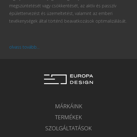
megszüntetését vagy csökkentését, az aktív és passzív
épülettervezést és üzemeltetést, valamint az emberi
tevékenységek által történő beavatkozások optimalizálását.
olvass tovább...
MÁRKÁINK
TERMÉKEK
SZOLGÁLTATÁSOK