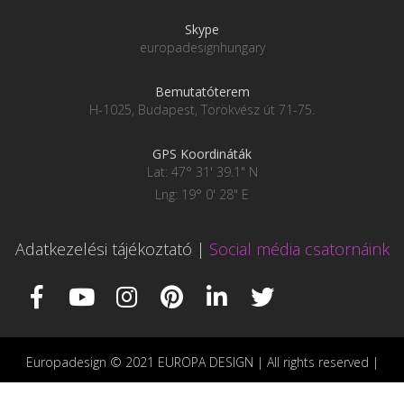
Skype
europadesignhungary
Bemutatóterem
H-1025, Budapest, Törökvész út 71-75.
GPS Koordináták
Lat: 47° 31' 39.1" N
Lng: 19° 0' 28" E
Adatkezelési tájékoztató
|
Social média csatornáink
Europadesign © 2021 EUROPA DESIGN | All rights reserved |