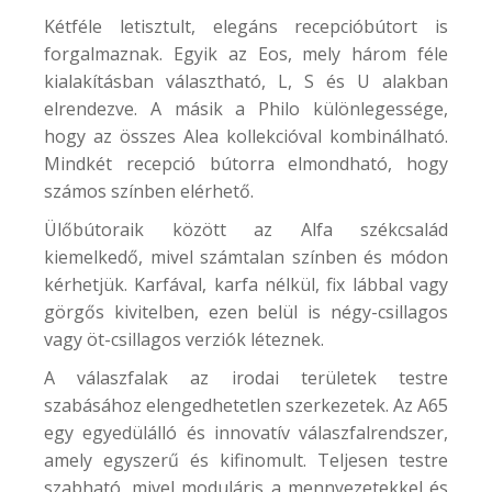
Kétféle letisztult, elegáns recepcióbútort is
forgalmaznak. Egyik az
Eos
, mely három féle
kialakításban választható, L, S és U alakban
elrendezve. A másik a
Philo
különlegessége,
hogy az összes Alea kollekcióval kombinálható.
Mindkét recepció bútorra elmondható, hogy
számos színben elérhető.
Ülőbútoraik között az Alfa székcsalád
kiemelkedő, mivel számtalan színben és módon
kérhetjük. Karfával, karfa nélkül, fix lábbal vagy
görgős kivitelben, ezen belül is négy-csillagos
vagy öt-csillagos verziók léteznek.
A válaszfalak az irodai területek testre
szabásához elengedhetetlen szerkezetek. Az
A65
egy egyedülálló és innovatív válaszfalrendszer,
amely egyszerű és kifinomult. Teljesen testre
szabható, mivel moduláris a mennyezetekkel és