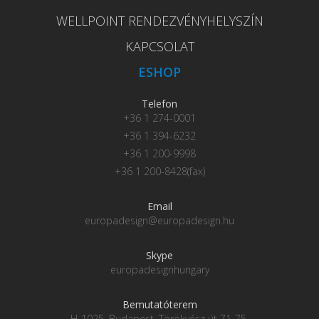
WELLPOINT RENDEZVÉNYHELYSZÍN
KAPCSOLAT
ESHOP
Telefon
+36 1 274-0001
+36 1 394-6232
+36 1 200-9998
+36 1 200-8428(fax)
Email
europadesign@europadesign.hu
Skype
europadesignhungary
Bemutatóterem
H-1025, Budapest, Törökvész út 71-75.