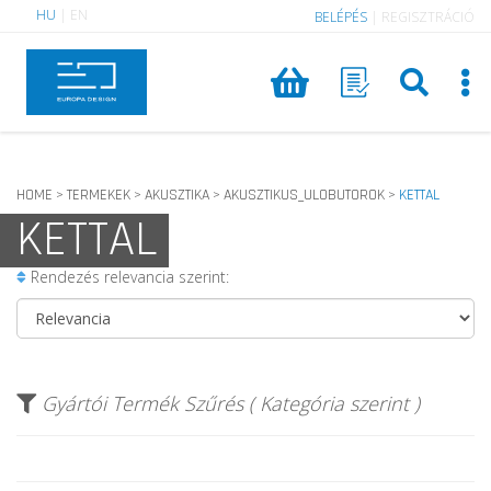
HU
|
EN
BELÉPÉS
|
REGISZTRÁCIÓ
HOME
TERMEKEK
AKUSZTIKA
AKUSZTIKUS_ULOBUTOROK
KETTAL
>
>
>
>
KETTAL
Rendezés relevancia szerint:
Gyártói Termék Szűrés ( Kategória szerint )