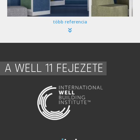
több referencia
A WELL 11 FEJEZETE