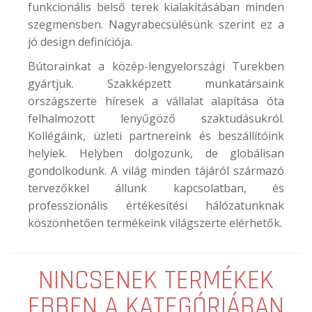
funkcionális belső terek kialakításában minden
szegmensben. Nagyrabecsülésünk szerint ez a
jó design definíciója.
Bútorainkat a közép-lengyelországi Turekben
gyártjuk. Szakképzett munkatársaink
országszerte híresek a vállalat alapítása óta
felhalmozott lenyűgöző szaktudásukról.
Kollégáink, üzleti partnereink és beszállítóink
helyiek. Helyben dolgozunk, de globálisan
gondolkodunk. A világ minden tájáról származó
tervezőkkel állunk kapcsolatban, és
professzionális értékesítési hálózatunknak
köszönhetően termékeink világszerte elérhetők.
NINCSENEK TERMÉKEK
EBBEN A KATEGÓRIÁBAN