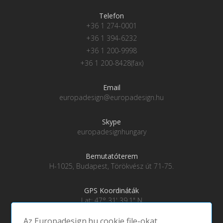
Telefon
+36 1 274-0001
+36 1 394-6232
+36 1 200-9998
+36 1 200-8428(fax)
Email
europadesign@europadesign.hu
Skype
europadesignhungary
Bemutatóterem
H-1025, Budapest, Törökvész út 71-75.
GPS Koordináták
Lat: 47° 31' 39.1" N
Lng: 19° 0' 28" E
Az Europadesign.hu cookie file-okat