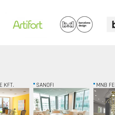
MNB FELÜGYELETI...
INTRUM