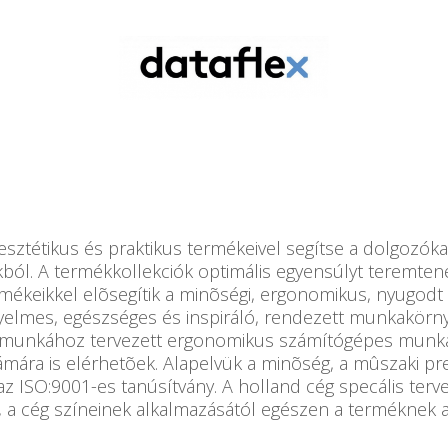
 esztétikus és praktikus termékeivel segítse a dolgozó
ól. A termékkollekciók optimális egyensúlyt teremtenek
rmékeikkel elõsegítik a minõségi, ergonomikus, nyugodt 
elmes, egészséges és inspiráló, rendezett munkakörn
pi munkához tervezett ergonomikus számítógépes munka
ámára is elérhetõek. Alapelvük a minõség, a mûszaki pr
az ISO:9001-es tanúsítvány. A holland cég specális terv
, a cég színeinek alkalmazásától egészen a terméknek a