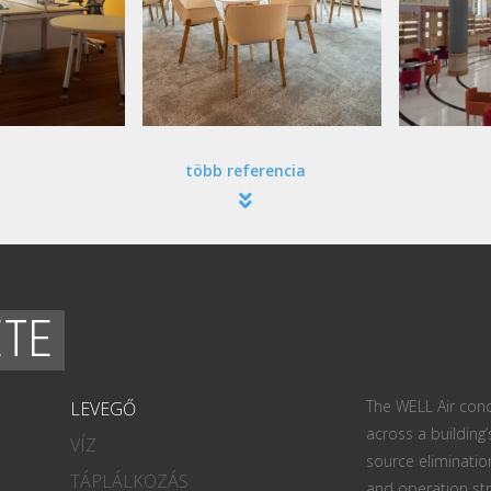
több referencia
ETE
The WELL Air conc
LEVEGŐ
across a building’
VÍZ
source eliminatio
TÁPLÁLKOZÁS
and operation str