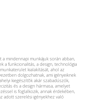
kat a mindennapi munkájuk során abban,
 a funkcionalitás, a design, technológia
munkaterület kialakítását, ahol az
yezetben dolgozhatnak, ami igényeiknek
helyi kiegészítõk akár szabadúszók,
ecizitás és a design hármasa, amelyet
ezéssel is foglalkozik, annak érdekében,
z adott szerelési igényekhez való