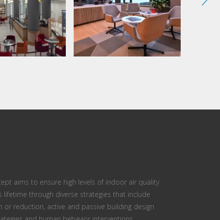
ept aims to ensure high levels of indoor air quality
s lifetime through diverse strategies that include
n or reduction, active and passive building design
ategies and human behavior interventions.