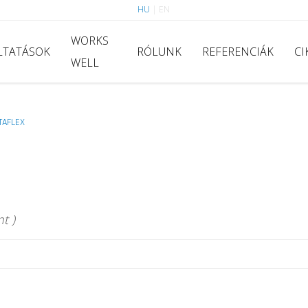
HU
|
EN
WORKS
LTATÁSOK
RÓLUNK
REFERENCIÁK
CI
WELL
TAFLEX
t )