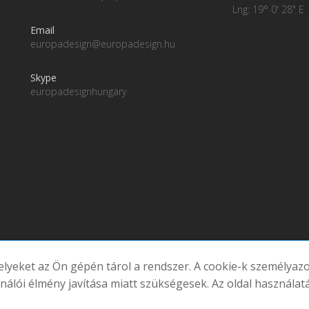
Lng: 19° 0' 28" E
Email
europadesign@europadesign.hu
Skype
europadesignhungary
melyeket az Ön gépén tárol a rendszer. A cookie-k személya
atornáink
ználói élmény javítása miatt szükségesek. Az oldal használat