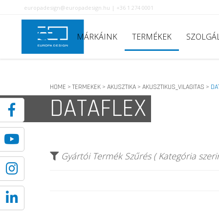
europadesign@europadesign.hu | +36 1 274 0001
MÁRKÁINK
TERMÉKEK
SZOLGÁ
HOME
TERMEKEK
AKUSZTIKA
AKUSZTIKUS_VILAGITAS
DA
>
>
>
>
DATAFLEX
Gyártói Termék Szűrés ( Kategória szerin