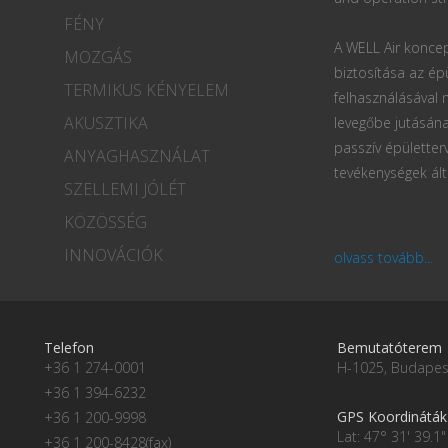
FÉNY
A WELL Air koncep
MOZGÁS
biztosítása az ép
TERMIKUS KÉNYELEM
felhasználásával
AKUSZTIKA
levegőbe jutásána
passzív épületter
ANYAGHASZNÁLAT
tevékenységek ált
SZELLEMI JÓLÉT
KÖZÖSSÉG
INNOVÁCIÓK
olvass tovább...
Telefon
Bemutatóterem
+36 1 274-0001
H-1025, Budapest
+36 1 394-6232
GPS Koordináták
+36 1 200-9998
Lat: 47° 31' 39.1"
+36 1 200-8428(fax)