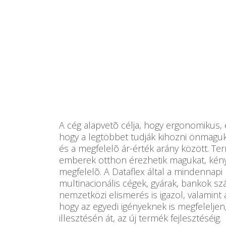
A cég alapvetõ célja, hogy ergonomikus,
hogy a legtöbbet tudják kihozni önmagukb
és a megfelelõ ár-érték arány között. Te
emberek otthon érezhetik magukat, kény
megfelelõ. A Dataflex által a mindenna
multinacionális cégek, gyárak, bankok sz
nemzetközi elismerés is igazol, valamint 
hogy az egyedi igényeknek is megfeleljen
illesztésén át, az új termék fejlesztéséig.