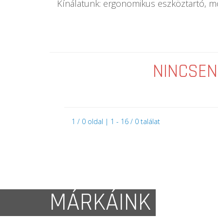
Kínálatunk: ergonomikus eszköztartó, mo
NINCSEN
1 / 0 oldal | 1 - 16 / 0 találat
MÁRKÁINK