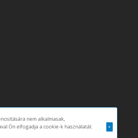
zonosítására nem alkalmasak,
ával Ön elfogadja a cookie-k használatát.
×