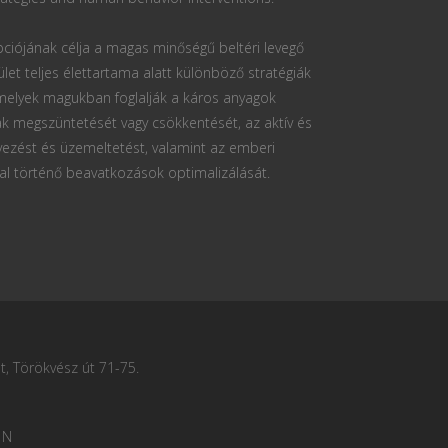
ciójának célja a magas minőségű beltéri levegő
ület teljes élettartama alatt különböző stratégiák
 melyek magukban foglalják a káros anyagok
k megszüntetését vagy csökkentését, az aktív és
vezést és üzemeltetést, valamint az emberi
al történő beavatkozások optimalizálását.
, Törökvész út 71-75.
 N