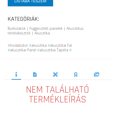
LISTÁBA TESZEM
KATEGÓRIÁK:
Burkolatok | Függesztett panelek | Akusztikus
térelválasztók | Akusztika
#
Irodabútor
#
akusztika
#
akusztikai Fal
#
akusztikai Panel
#
akusztikai Tapéta
#
NEM TALÁLHATÓ
TERMÉKLEÍRÁS