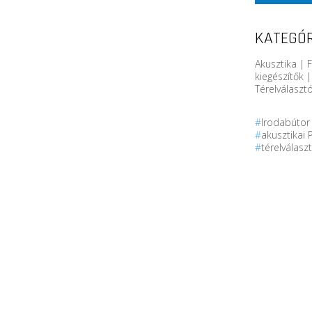
KATEGÓR
Akusztika | 
kiegészítők |
Térelválaszt
#
Irodabúto
#
akusztikai 
#
térelválasz