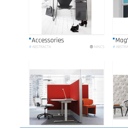
Accessories
MagV
#
ABSTRACTA
NINCS
#
ABSTR