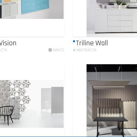
ision
Triline Wall
ACTA
NINCS
#
ABSTRACTA