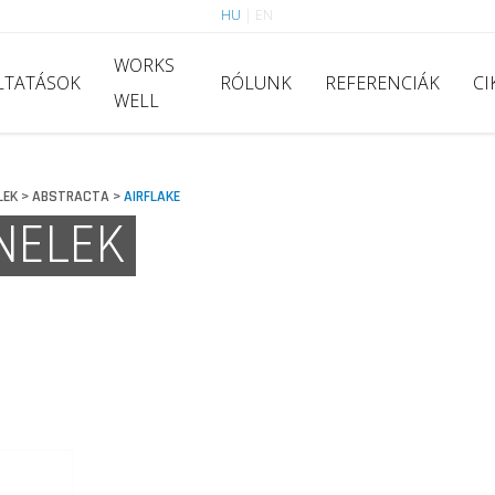
HU
|
EN
WORKS
LTATÁSOK
RÓLUNK
REFERENCIÁK
CI
WELL
LEK
ABSTRACTA
AIRFLAKE
>
>
NELEK