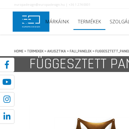
europadesign@europadesign.hu | +36 1 274 0001
MÁRKÁINK
TERMÉKEK
SZOLGÁ
HOME
TERMEKEK
AKUSZTIKA
FALI_PANELEK
FUGGESZTETT_PANE
>
>
>
>
FÜGGESZTETT PA