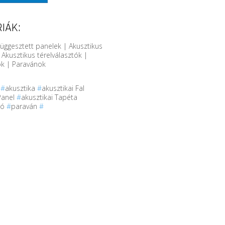
IÁK:
Függesztett panelek | Akusztikus
 Akusztikus térelválasztók |
ók | Paravánok
r
#
akusztika
#
akusztikai Fal
Panel
#
akusztikai Tapéta
tó
#
paraván
#