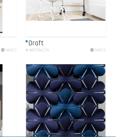
Draft
NINCS
#
ABSTRACTA
NINCS