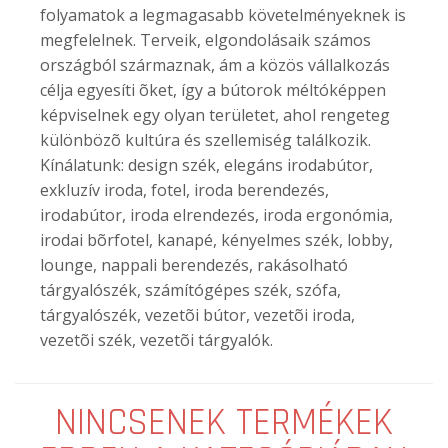
folyamatok a legmagasabb követelményeknek is
megfelelnek. Terveik, elgondolásaik számos
országból származnak, ám a közös vállalkozás
célja egyesíti õket, így a bútorok méltóképpen
képviselnek egy olyan területet, ahol rengeteg
különbözõ kultúra és szellemiség találkozik.
Kínálatunk: design szék, elegáns irodabútor,
exkluzív iroda, fotel, iroda berendezés,
irodabútor, iroda elrendezés, iroda ergonómia,
irodai bõrfotel, kanapé, kényelmes szék, lobby,
lounge, nappali berendezés, rakásolható
tárgyalószék, számítógépes szék, szófa,
tárgyalószék, vezetõi bútor, vezetõi iroda,
vezetõi szék, vezetõi tárgyalók.
NINCSENEK TERMÉKEK