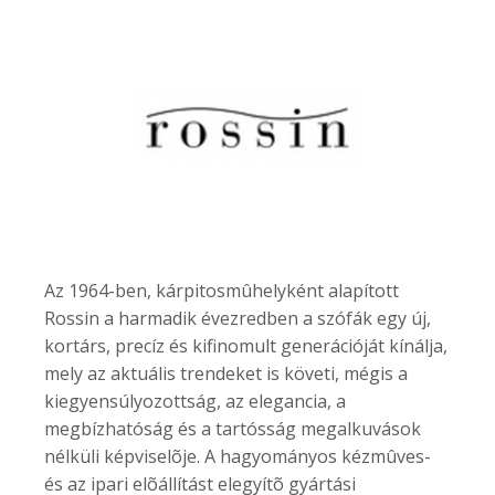
Az 1964-ben, kárpitosmûhelyként alapított
Rossin a harmadik évezredben a szófák egy új,
kortárs, precíz és kifinomult generációját kínálja,
mely az aktuális trendeket is követi, mégis a
kiegyensúlyozottság, az elegancia, a
megbízhatóság és a tartósság megalkuvások
nélküli képviselõje. A hagyományos kézmûves-
és az ipari elõállítást elegyítõ gyártási