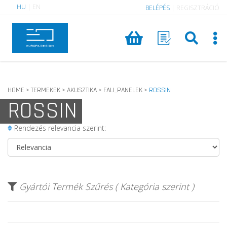
HU
|
EN
BELÉPÉS
|
REGISZTRÁCIÓ
HOME
TERMEKEK
AKUSZTIKA
FALI_PANELEK
ROSSIN
>
>
>
>
ROSSIN
Rendezés relevancia szerint:
Gyártói Termék Szűrés ( Kategória szerint )