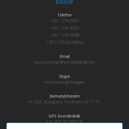
ESHOP
Telefon
+36 1 274-0001
+36 1 394-6232
+36 1 200-9998
+36 1 200-8428(fax)
Email
europadesign@europadesign.hu
Skype
europadesignhungary
Bemutatóterem
H-1025, Budapest, Törökvész út 71-75.
GPS Koordináták
Lat: 47° 31' 39.1" N
Lng: 19° 0' 28" E