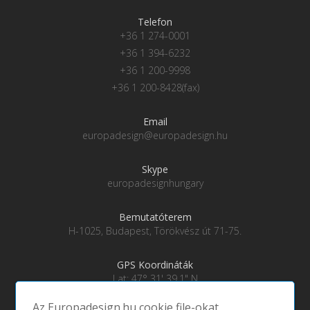
Telefon
+36 1 274-0001
+36 1 394-6232
+36 1 200-9998
+36 1 200-8428(fax)
Email
europadesign@europadesign.hu
Skype
europadesignhungary
Bemutatóterem
H-1025, Budapest, Törökvész út 71-75.
GPS Koordináták
Lat: 47° 31' 39.1" N
Lng: 19° 0' 28" E
Az Europadesign.hu cookie file-okat