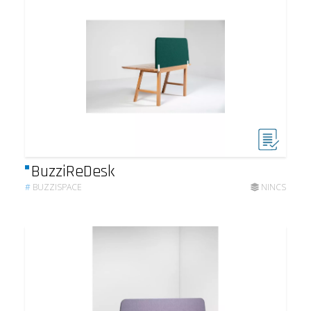
BuzziReDesk
#
BUZZISPACE
NINCS