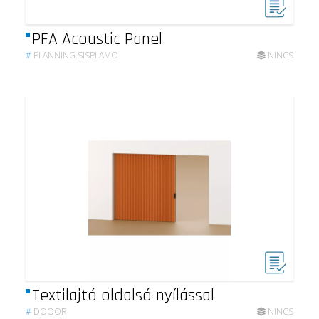
PFA Acoustic Panel
#
PLANNING SISPLAMO
NINCS
Textilajtó oldalsó nyílással
#
DOOOR
NINCS