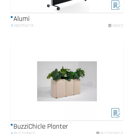
Alumi
#
ABSTRACTA
NINCS
BuzziChicle Planter
#
BUZZISPACE
BUZZICHICLE