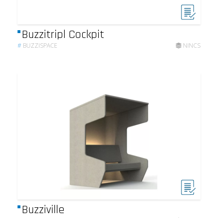
Buzzitripl Cockpit
#
BUZZISPACE
NINCS
Buzziville