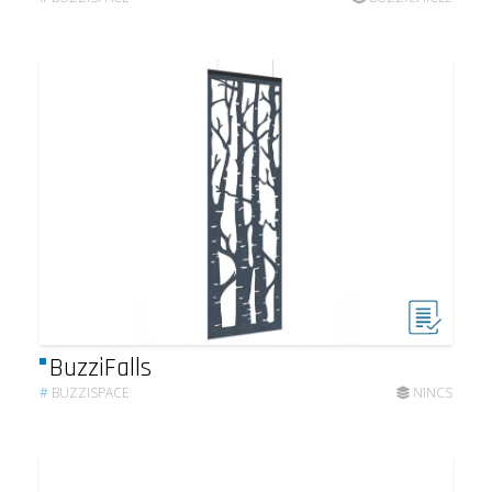
BuzziFalls
#
BUZZISPACE
NINCS