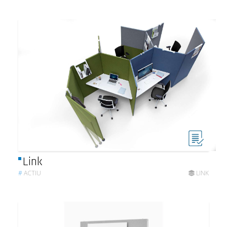
Link
#
ACTIU
LINK