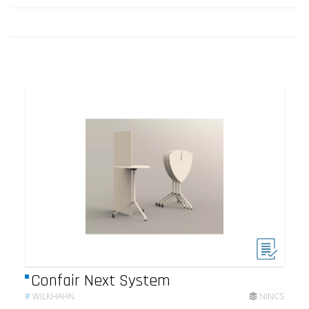
Confair Next System
#
WILKHAHN
NINCS