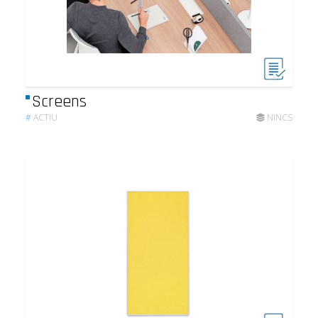
Screens
#
ACTIU
NINCS