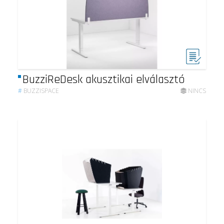
BuzziReDesk akusztikai elválasztó
#
BUZZISPACE
NINCS