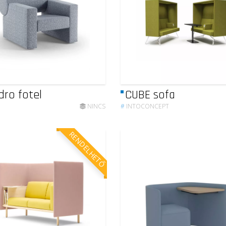
ndro fotel
CUBE sofa
NINCS
#
INTOCONCEPT
RENDELHETŐ