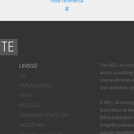
több referencia
ETE
The WELL Air conc
LEVEGŐ
across a building’
VÍZ
source eliminatio
TÁPLÁLKOZÁS
and operation str
FÉNY
A WELL Air koncep
MOZGÁS
biztosítása az ép
TERMIKUS KÉNYELEM
felhasználásával
AKUSZTIKA
levegőbe jutásána
passzív épületter