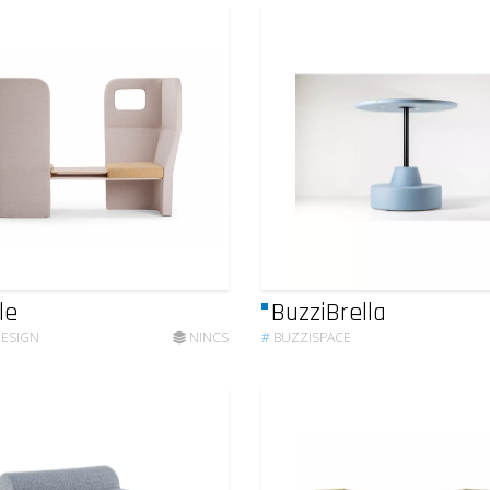
le
BuzziBrella
DESIGN
NINCS
#
BUZZISPACE