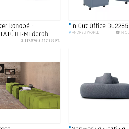
ter kanapé -
In Out Office BU2265
TATÓTERMI darab
#
ANDREU WORLD
IN OU
3,117,976-3,117,976 FT.