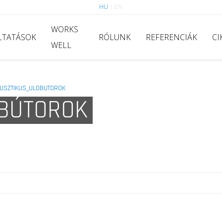
HU
|
EN
WORKS
LTATÁSOK
RÓLUNK
REFERENCIÁK
CI
WELL
USZTIKUS_ULOBUTOROK
ŐBÚTOROK