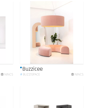
Buzzicee
NINCS
#
BUZZISPACE
NINCS