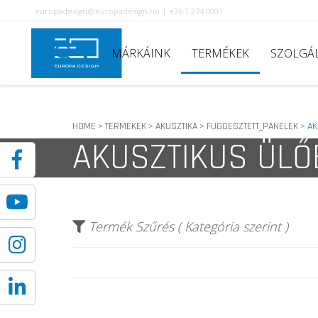
europadesign@europadesign.hu | +36 1 274 0001
MÁRKÁINK
TERMÉKEK
SZOLGÁ
HOME
TERMEKEK
AKUSZTIKA
FUGGESZTETT_PANELEK
AK
>
>
>
>
AKUSZTIKUS ÜL
Termék Szűrés ( Kategória szerint )