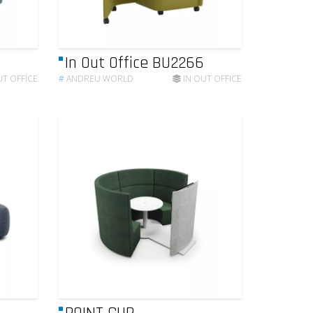
In Out Office BU2266
T OFFICE
#
ANDREU WORLD
IN OUT OFFICE