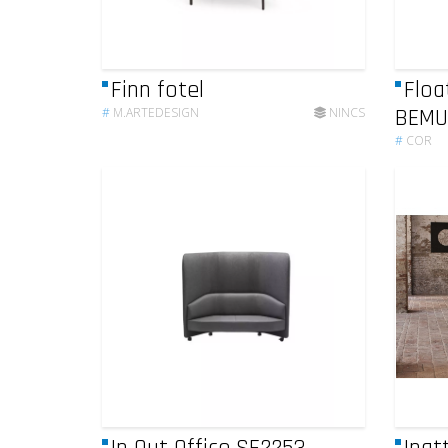
Finn fotel
Floa
BEMU
#
M.ARTEDESIGN
NINCS
#
COR