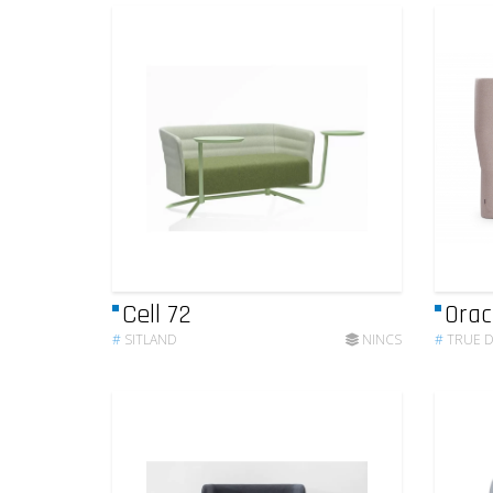
Cell 72
Orac
#
SITLAND
NINCS
#
TRUE 