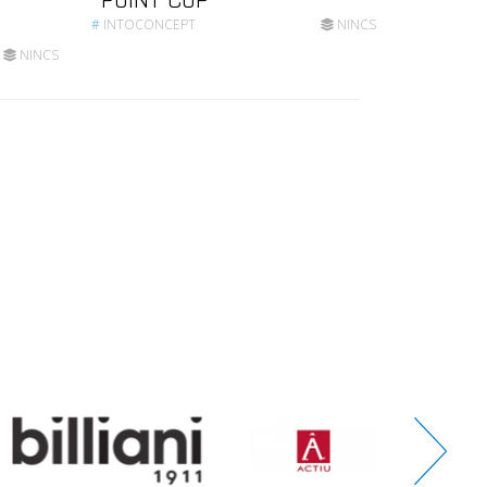
POINT CUP
#
INTOCONCEPT
NINCS
NINCS