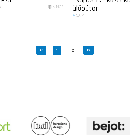
tesa
Napwork akusztikia
ülőbútor
X
NINCS
#
CAIMI
1
2