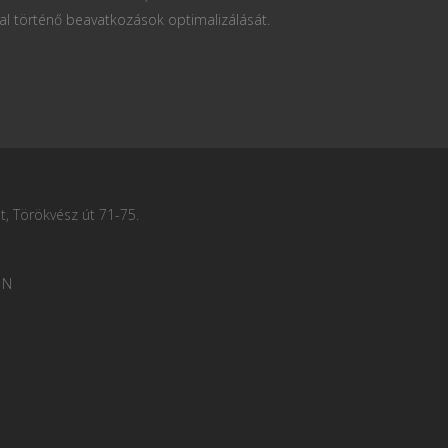
al történő beavatkozások optimalizálását.
, Törökvész út 71-75.
 N