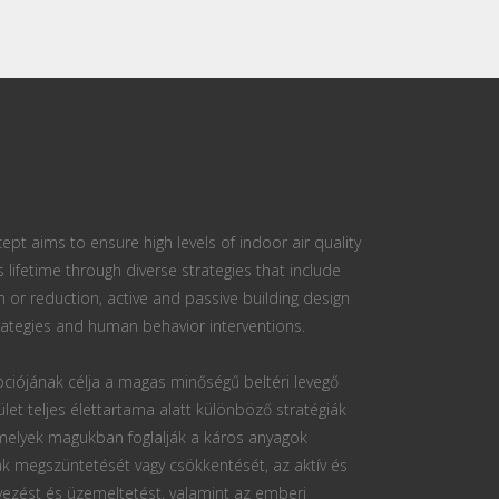
ept aims to ensure high levels of indoor air quality
s lifetime through diverse strategies that include
n or reduction, active and passive building design
ategies and human behavior interventions.
ciójának célja a magas minőségű beltéri levegő
ület teljes élettartama alatt különböző stratégiák
 melyek magukban foglalják a káros anyagok
k megszüntetését vagy csökkentését, az aktív és
vezést és üzemeltetést, valamint az emberi