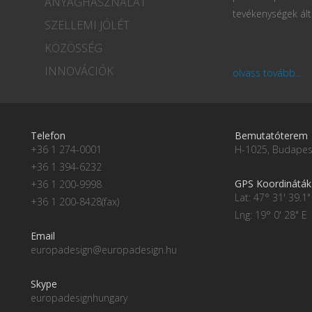
ANYAGHASZNÁLAT
tevékenységek ált
SZELLEMI JÓLÉT
KÖZÖSSÉG
INNOVÁCIÓK
olvass tovább...
Telefon
Bemutatóterem
+36 1 274-0001
H-1025, Budapest
+36 1 394-6232
GPS Koordináták
+36 1 200-9998
Lat: 47° 31' 39.1"
+36 1 200-8428(fax)
Lng: 19° 0' 28" E
Email
europadesign@europadesign.hu
Skype
europadesignhungary