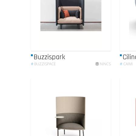
Buzzispark
Cili
#
BUZZISPACE
NINCS
#
CAIMI