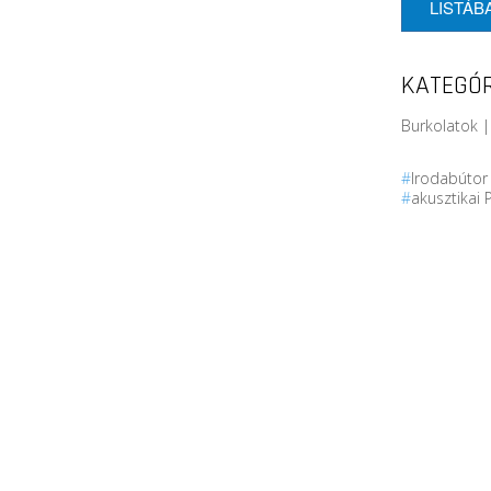
LISTÁB
KATEGÓR
Burkolatok |
#
Irodabúto
#
akusztikai 