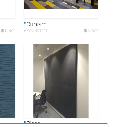
Cubism
NINCS
#
SOUNDTECT
NINCS
Class