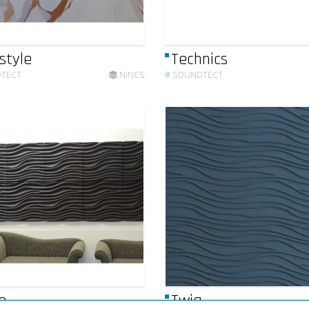
style
Technics
TECT
NINCS
#
SOUNDTECT
e
Twig