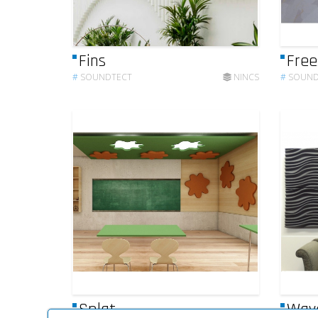
Fins
Free
#
SOUNDTECT
NINCS
#
SOUND
Splat
Wav