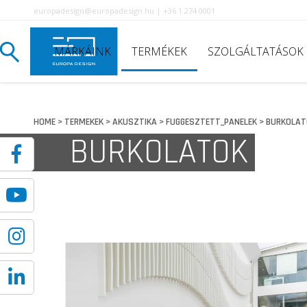
europadesign@europadesign.hu | +36 1 274 0001
MÁRKÁINK
TERMÉKEK
SZOLGÁLTATÁSOK
HOME
TERMEKEK
AKUSZTIKA
FUGGESZTETT_PANELEK
BURKOLAT
>
>
>
>
BURKOLATOK