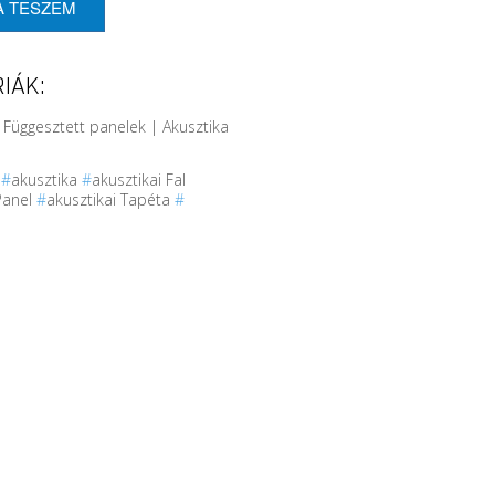
A TESZEM
IÁK:
 Függesztett panelek | Akusztika
r
#
akusztika
#
akusztikai Fal
Panel
#
akusztikai Tapéta
#