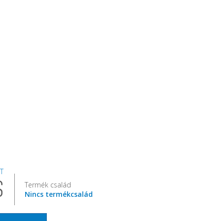
T
S
Termék család
Nincs termékcsalád