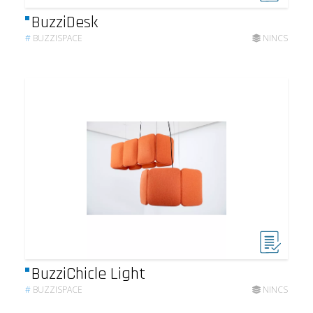
BuzziDesk
#
BUZZISPACE
NINCS
BuzziChicle Light
#
BUZZISPACE
NINCS