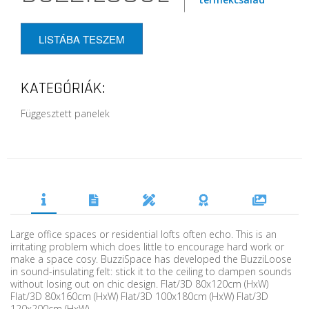
LISTÁBA TESZEM
KATEGÓRIÁK:
Függesztett panelek
Large office spaces or residential lofts often echo. This is an
irritating problem which does little to encourage hard work or
make a space cosy. BuzziSpace has developed the BuzziLoose
in sound-insulating felt: stick it to the ceiling to dampen sounds
without losing out on chic design. Flat/3D 80x120cm (HxW)
Flat/3D 80x160cm (HxW) Flat/3D 100x180cm (HxW) Flat/3D
120x200cm (HxW)