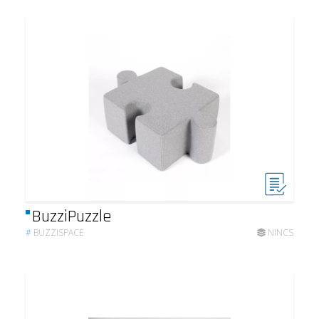
BuzziPuzzle
#
BUZZISPACE
NINCS