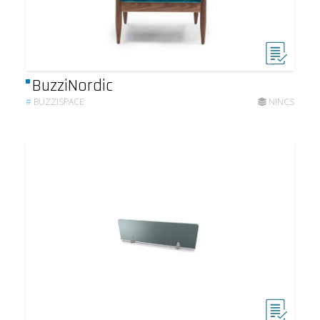
BuzziNordic
#
BUZZISPACE
NINCS