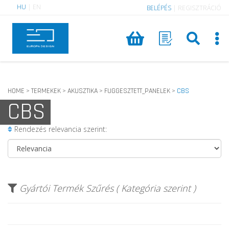
HU
|
EN
BELÉPÉS
|
REGISZTRÁCIÓ
HOME
TERMEKEK
AKUSZTIKA
FUGGESZTETT_PANELEK
CBS
>
>
>
>
CBS
Rendezés relevancia szerint:
Gyártói Termék Szűrés ( Kategória szerint )