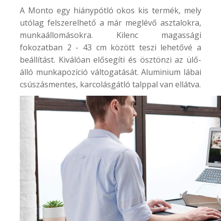
A
Monto
egy hiánypótló okos kis termék, mely
utólag felszerelhető a már meglévő asztalokra,
munkaállomásokra. Kilenc magassági
fokozatban 2 - 43 cm között teszi lehetővé a
beállítást. Kiválóan elősegíti és ösztönzi az ülő-
álló munkapozíció váltogatását. Aluminium lábai
csúszásmentes, karcolásgátló talppal van ellátva.