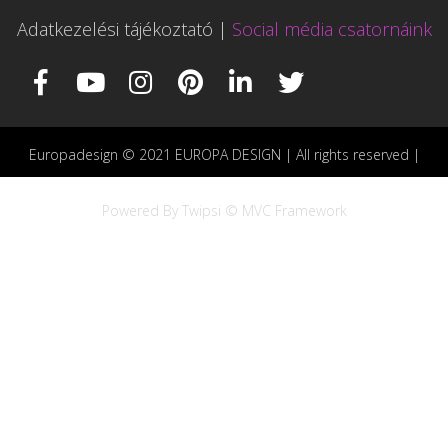
Adatkezelési tájékoztató
|
Social média csatornáink
Europadesign © 2021 EUROPA DESIGN | All rights reserved |
Powered By Twipsi © MVC Framework