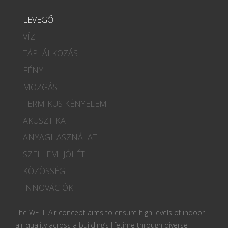
LEVEGŐ
VÍZ
TÁPLÁLKOZÁS
FÉNY
MOZGÁS
TERMIKUS KÉNYELEM
AKUSZTIKA
ANYAGHASZNÁLAT
SZELLEMI JÓLÉT
KÖZÖSSÉG
INNOVÁCIÓK
The WELL Air concept aims to ensure high levels of indoor
air quality across a building’s lifetime through diverse