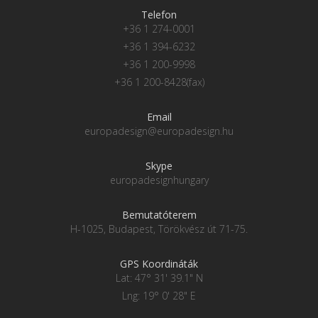
Telefon
+36 1 274-0001
+36 1 394-6232
+36 1 200-9998
+36 1 200-8428(fax)
Email
europadesign@europadesign.hu
Skype
europadesignhungary
Bemutatóterem
H-1025, Budapest, Törökvész út 71-75.
GPS Koordináták
Lat: 47° 31' 39.1" N
Lng: 19° 0' 28" E