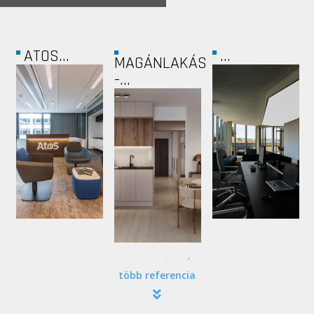
...
ÁS
LABORATORY
COLORCON...
GROUP...
több referencia