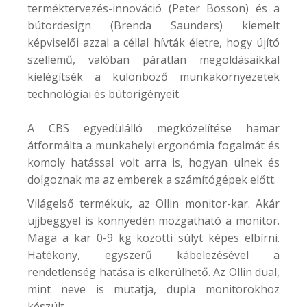
terméktervezés-innováció (Peter Bosson) és a
bútordesign (Brenda Saunders) kiemelt
képviselői azzal a céllal hívták életre, hogy újító
szellemű, valóban páratlan megoldásaikkal
kielégítsék a különböző munkakörnyezetek
technológiai és bútorigényeit.
A
CBS
egyedülálló megközelítése hamar
átformálta a munkahelyi ergonómia fogalmát és
komoly hatással volt arra is, hogyan ülnek és
dolgoznak ma az emberek a számítógépek előtt.
Világelső termékük, az
Ollin
monitor-kar. Akár
ujjbeggyel is könnyedén mozgatható a monitor.
Maga a kar 0-9 kg közötti súlyt képes elbírni.
Hatékony, egyszerű kábelezésével a
rendetlenség hatása is elkerülhető. Az Ollin dual,
mint neve is mutatja, dupla monitorokhoz
készült.