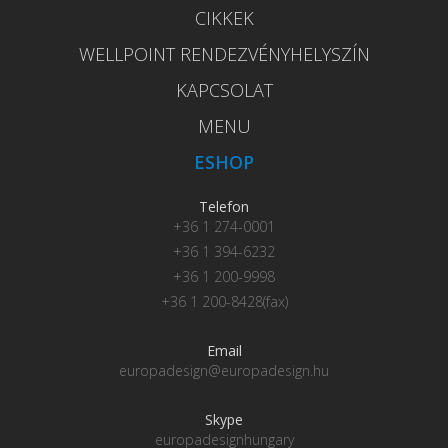
CIKKEK
WELLPOINT RENDEZVÉNYHELYSZÍN
KAPCSOLAT
MENU
ESHOP
Telefon
+36 1 274-0001
+36 1 394-6232
+36 1 200-9998
+36 1 200-8428(fax)
Email
europadesign@europadesign.hu
Skype
europadesignhungary