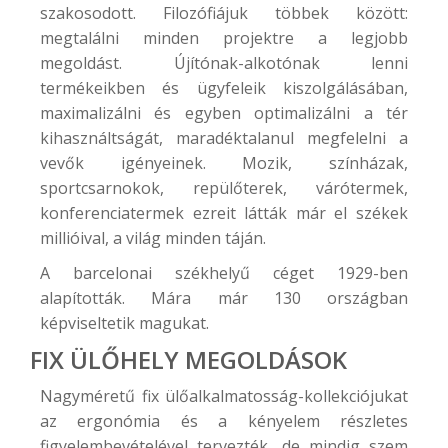
szakosodott. Filozófiájuk többek között:
megtalálni minden projektre a legjobb
megoldást. Újítónak-alkotónak lenni
termékeikben és ügyfeleik kiszolgálásában,
maximalizálni és egyben optimalizálni a tér
kihasználtságát, maradéktalanul megfelelni a
vevők igényeinek. Mozik, színházak,
sportcsarnokok, repülőterek, várótermek,
konferenciatermek ezreit látták már el székek
millióival, a világ minden táján.
A barcelonai székhelyű céget 1929-ben
alapították. Mára már 130 országban
képviseltetik magukat.
FIX ÜLŐHELY MEGOLDÁSOK
Nagyméretű
fix ülőalkalmatosság
-kollekciójukat
az ergonómia és a kényelem részletes
figyelembevételével tervezték, de mindig szem