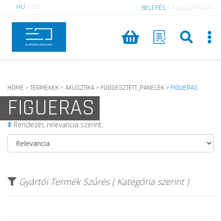
HU
|
EN
BELÉPÉS
|
REGISZTRÁCIÓ
HOME
TERMEKEK
AKUSZTIKA
FUGGESZTETT_PANELEK
FIGUERAS
>
>
>
>
FIGUERAS
Rendezés relevancia szerint:
Gyártói Termék Szűrés ( Kategória szerint )