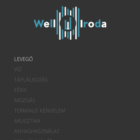
LEVEGŐ
VÍZ
TÁPLÁLKOZÁS
FÉNY
MOZGÁS
TERMIKUS KÉNYELEM
AKUSZTIKA
ANYAGHASZNÁLAT