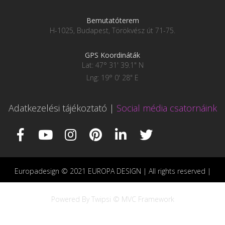
Bemutatóterem
H-1025, Budapest, Törökvész út 71-75.
GPS Koordináták
Lat: 47° 31' 39.1" N
Lng: 19° 0' 28" E
Adatkezelési tájékoztató
|
Social média csatornáink
Europadesign © 2021 EUROPA DESIGN | All rights reserved |
Powered By Twipsi © MVC Framework