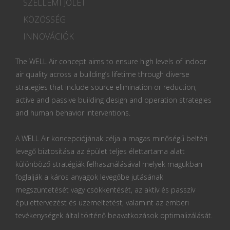
SZELLEMI JÓLÉT
KÖZÖSSÉG
INNOVÁCIÓK
The WELL Air concept aims to ensure high levels of indoor
air quality across a building’s lifetime through diverse
strategies that include source elimination or reduction,
active and passive building design and operation strategies
and human behavior interventions.
A WELL Air koncepciójának célja a magas minőségű beltéri
levegő biztosítása az épület teljes élettartama alatt
különböző stratégiák felhasználásával melyek magukban
foglalják a káros anyagok levegőbe jutásának
megszüntetését vagy csökkentését, az aktív és passzív
épülettervezést és üzemeltetést, valamint az emberi
tevékenységek által történő beavatkozások optimalizálását.