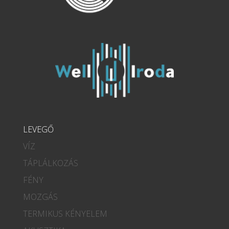
LEVEGŐ
VÍZ
TÁPLÁLKOZÁS
FÉNY
MOZGÁS
TERMIKUS KÉNYELEM