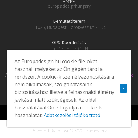
europadesignhungary
Bemutatóterem
H-1025, Budapest, Törökvész út 71-75.
GPS Koordináták
Lat: 47° 31' 39.1" N
Lng: 19° 0' 28" E
Az Europadesign.hu cookie file-okat
használ, melyeket az Ön gépén tárol a
Adatkezelési tájékoztató
|
Social média csatornáink
rendszer. A cookie-k személyazonosítására
nem alkalmasak, szolgáltatásaink
×
biztosításához illetve a felhasználói élmény
javítása miatt szükségesek. Az oldal
használatával Ön elfogadja a cookie-k
Europadesign © 2021 EUROPA DESIGN | All rights reserved |
használatát.
Adatkezelési tájékoztató
Powered By Twipsi © MVC Framework