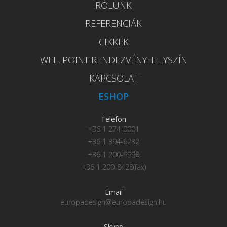
RÓLUNK
REFERENCIÁK
CIKKEK
WELLPOINT RENDEZVÉNYHELYSZÍN
KAPCSOLAT
ESHOP
Telefon
+36 1 274-0001
+36 1 394-6232
+36 1 200-9998
+36 1 200-8428(fax)
Email
europadesign@europadesign.hu
Skype