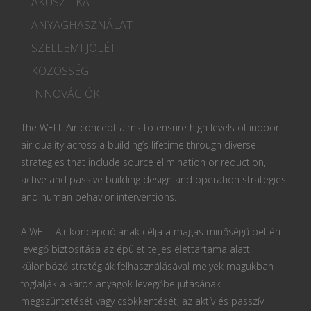
AKUSZTIKA
ANYAGHASZNÁLAT
SZELLEMI JÓLÉT
KÖZÖSSÉG
INNOVÁCIÓK
The WELL Air concept aims to ensure high levels of indoor
air quality across a building’s lifetime through diverse
strategies that include source elimination or reduction,
active and passive building design and operation strategies
and human behavior interventions.
A WELL Air koncepciójának célja a magas minőségű beltéri
levegő biztosítása az épület teljes élettartama alatt
különböző stratégiák felhasználásával melyek magukban
foglalják a káros anyagok levegőbe jutásának
megszüntetését vagy csökkentését, az aktív és passzív