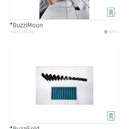
BuzziMoon
#
BUZZISPACE
NINCS