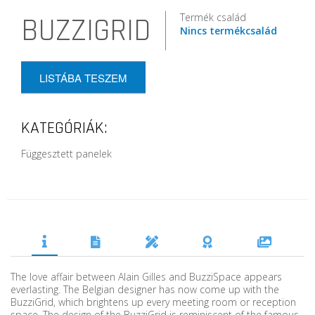
Termék család
BUZZIGRID
Nincs termékcsalád
LISTÁBA TESZEM
KATEGÓRIÁK:
Függesztett panelek
The love affair between Alain Gilles and BuzziSpace appears
everlasting. The Belgian designer has now come up with the
BuzziGrid, which brightens up every meeting room or reception
space. The design of the BuzziGrid is reminiscent of the famous