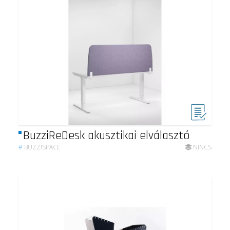
BuzziReDesk akusztikai elválasztó
#
BUZZISPACE
NINCS