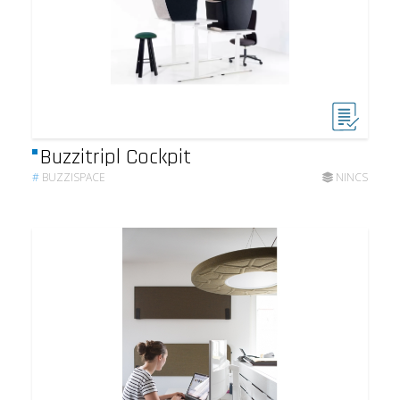
Buzzitripl Cockpit
#
BUZZISPACE
NINCS