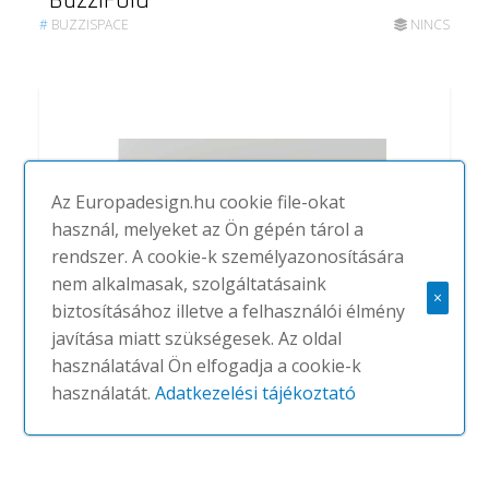
BuzziFold
#
BUZZISPACE
NINCS
Az Europadesign.hu cookie file-okat
használ, melyeket az Ön gépén tárol a
rendszer. A cookie-k személyazonosítására
nem alkalmasak, szolgáltatásaink
×
biztosításához illetve a felhasználói élmény
javítása miatt szükségesek. Az oldal
használatával Ön elfogadja a cookie-k
Buzzihood
használatát.
Adatkezelési tájékoztató
#
BUZZISPACE
NINCS