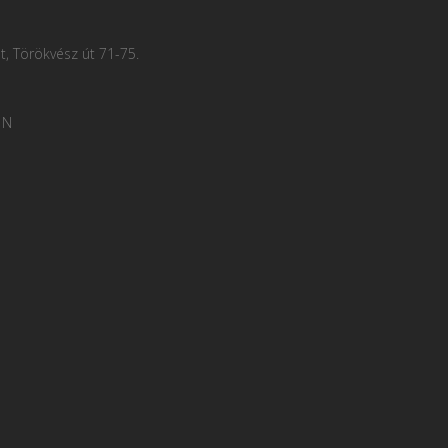
, Törökvész út 71-75.
 N