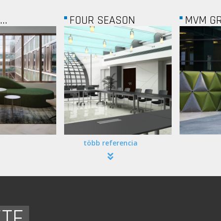
ASON
MVM GROUP
EATON..
több referencia
ETE