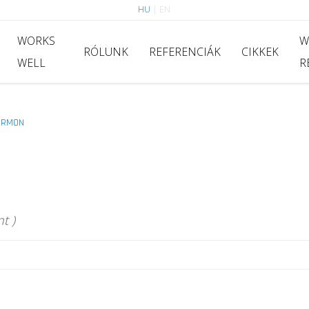
HU
|
EN
WORKS
W
RÓLUNK
REFERENCIÁK
CIKKEK
WELL
R
ORMON
t )