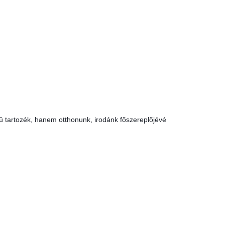
û tartozék, hanem otthonunk, irodánk fõszereplõjévé