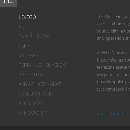
The WELL Air conc
LEVEGŐ
across a building’
VÍZ
source eliminatio
TÁPLÁLKOZÁS
and operation str
FÉNY
A WELL Air koncep
MOZGÁS
biztosítása az ép
TERMIKUS KÉNYELEM
felhasználásával
AKUSZTIKA
levegőbe jutásána
passzív épületter
ANYAGHASZNÁLAT
tevékenységek ált
SZELLEMI JÓLÉT
KÖZÖSSÉG
INNOVÁCIÓK
olvass tovább...