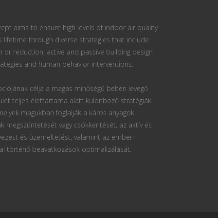
ept aims to ensure high levels of indoor air quality
s lifetime through diverse strategies that include
n or reduction, active and passive building design
ategies and human behavior interventions.
ciójának célja a magas minőségű beltéri levegő
ület teljes élettartama alatt különböző stratégiák
 melyek magukban foglalják a káros anyagok
k megszüntetését vagy csökkentését, az aktív és
vezést és üzemeltetést, valamint az emberi
al történő beavatkozások optimalizálását.