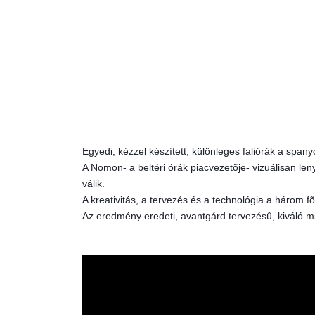
Egyedi, kézzel készített, különleges faliórák a spa
A Nomon- a beltéri órák piacvezetõje- vizuálisan l
válik.
A kreativitás, a tervezés és a technológia a három fõ
Az eredmény eredeti, avantgárd tervezésû, kiváló m