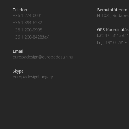
Telefon
Bemutatóterem
+36 1 274-0001
H-1025, Budapest
+36 1 394-6232
GPS Koordináták
+36 1 200-9998
Lat: 47° 31' 39.1"
+36 1 200-8428(fax)
Lng: 19° 0' 28" E
Email
europadesign@europadesign.hu
Skype
europadesignhungary