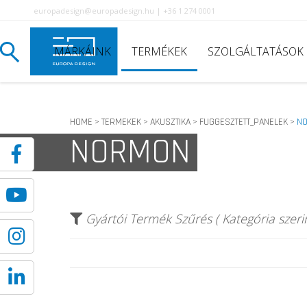
europadesign@europadesign.hu | +36 1 274 0001
MÁRKÁINK
TERMÉKEK
SZOLGÁLTATÁSOK
HOME
TERMEKEK
AKUSZTIKA
FUGGESZTETT_PANELEK
N
>
>
>
>
NORMON
Gyártói Termék Szűrés ( Kategória szerin