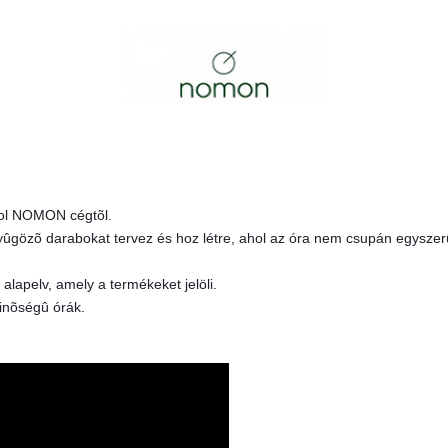
nyol NOMON cégtõl.
enyûgözõ darabokat tervez és hoz létre, ahol az óra nem csupán egyszer
 alapelv, amely a termékeket jelöli.
inõségû órák.