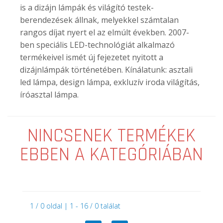
is a dizájn lámpák és világító testek-
berendezések állnak, melyekkel számtalan
rangos díjat nyert el az elmúlt években. 2007-
ben speciális LED-technológiát alkalmazó
termékeivel ismét új fejezetet nyitott a
dizájnlámpák történetében. Kínálatunk: asztali
led lámpa, design lámpa, exkluzív iroda világítás,
íróasztal lámpa.
NINCSENEK TERMÉKEK
EBBEN A KATEGÓRIÁBAN
1 / 0 oldal | 1 - 16 / 0 találat