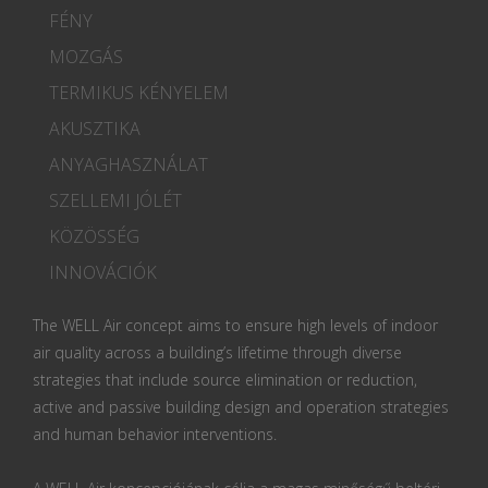
FÉNY
MOZGÁS
TERMIKUS KÉNYELEM
AKUSZTIKA
ANYAGHASZNÁLAT
SZELLEMI JÓLÉT
KÖZÖSSÉG
INNOVÁCIÓK
The WELL Air concept aims to ensure high levels of indoor
air quality across a building’s lifetime through diverse
strategies that include source elimination or reduction,
active and passive building design and operation strategies
and human behavior interventions.