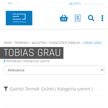
HU
|
EN
BELÉPÉS
|
REGISZTRÁCIÓ
HOME
TERMEKEK
AKUSZTIKA
FUGGESZTETT_PANELEK
TOBIAS_GRAU
>
>
>
>
TOBIAS GRAU
Rendezés relevancia szerint:
Gyártói Termék Szűrés ( Kategória szerint )