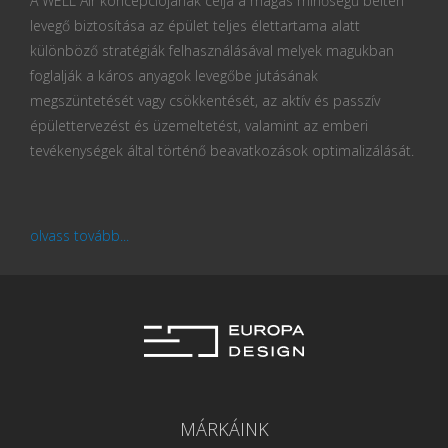
A WELL Air koncepciójának célja a magas minőségű beltéri
levegő biztosítása az épület teljes élettartama alatt
különböző stratégiák felhasználásával melyek magukban
foglalják a káros anyagok levegőbe jutásának
megszüntetését vagy csökkentését, az aktív és passzív
épülettervezést és üzemeltetést, valamint az emberi
tevékenységek által történő beavatkozások optimalizálását.
olvass tovább...
MÁRKÁINK