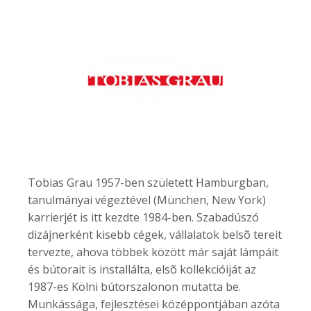
Tobias Grau 1957-ben született Hamburgban,
tanulmányai végeztével (München, New York)
karrierjét is itt kezdte 1984-ben. Szabadúszó
dizájnerként kisebb cégek, vállalatok belsõ tereit
tervezte, ahova többek között már saját lámpáit
és bútorait is installálta, elsõ kollekcióiját az
1987-es Kölni bútorszalonon mutatta be.
Munkássága, fejlesztései középpontjában azóta