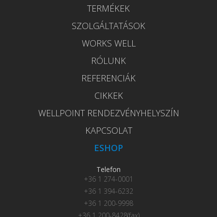
TERMÉKEK
SZOLGÁLTATÁSOK
WORKS WELL
RÓLUNK
REFERENCIÁK
CIKKEK
WELLPOINT RENDEZVÉNYHELYSZÍN
KAPCSOLAT
ESHOP
Telefon
+36 1 274-0001
+36 1 394-6232
+36 1 200-9998
+36 1 200-8428(fax)