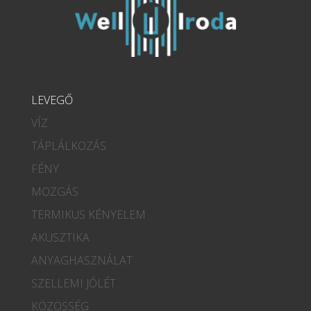
LEVEGŐ
VÍZ
TÁPLÁLKOZÁS
FÉNY
MOZGÁS
TERMIKUS KÉNYELEM
AKUSZTIKA
ANYAGHASZNÁLAT
SZELLEMI JÓLÉT
KÖZÖSSÉG