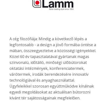
A cég filozófiája: Mindig a következõ lépés a
legfontosabb - a design a jövõ formába öntése a
mában, összeegyeztetve a közösségi igényekkel.
Közel 60 év tapasztalatával gyártanak magas
színvonalú, idõtálló, minõségi ülõbútorokat
oktatási intézmények, konferenciatermek,
várótermek, irodák berendezésére innovatív
technológiával és anyaghasználattal.
Ügyfeleikkel szorosan együttmûködve kínálnak
egyedi megoldásokat az aktuálisan bútorozni
kívánt tér sajátosságainak megfelelõen.