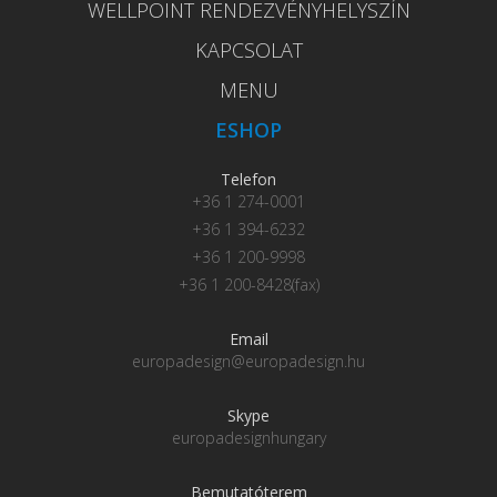
WELLPOINT RENDEZVÉNYHELYSZÍN
KAPCSOLAT
MENU
ESHOP
Telefon
+36 1 274-0001
+36 1 394-6232
+36 1 200-9998
+36 1 200-8428(fax)
Email
europadesign@europadesign.hu
Skype
europadesignhungary
Bemutatóterem