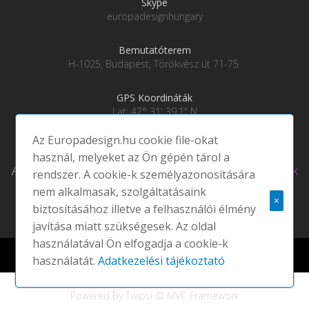
Skype
europadesignhungary
Bemutatóterem
H-1025, Budapest, Törökvész út 71-75.
GPS Koordináták
Lat: 47° 31' 39.1" N
Lng: 19° 0' 28" E
Az Europadesign.hu cookie file-okat
használ, melyeket az Ön gépén tárol a
Adatkezelési tájékoztató
|
Social média csatornáink
rendszer. A cookie-k személyazonosítására
nem alkalmasak, szolgáltatásaink
×
biztosításához illetve a felhasználói élmény
javítása miatt szükségesek. Az oldal
használatával Ön elfogadja a cookie-k
Europadesign © 2021 EUROPA DESIGN | All rights reserved |
használatát.
Adatkezelési tájékoztató
Powered By Twipsi © MVC Framework