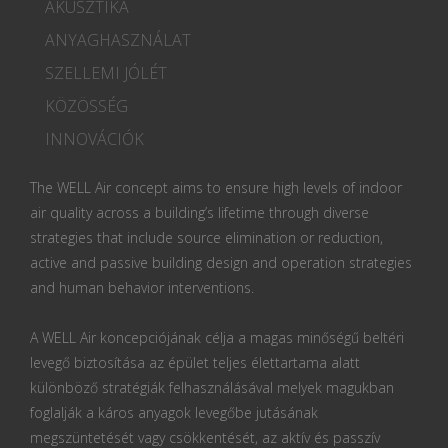
AKUSZTIKA
ANYAGHASZNÁLAT
SZELLEMI JÓLÉT
KÖZÖSSÉG
INNOVÁCIÓK
The WELL Air concept aims to ensure high levels of indoor
air quality across a building’s lifetime through diverse
strategies that include source elimination or reduction,
active and passive building design and operation strategies
and human behavior interventions.
A WELL Air koncepciójának célja a magas minőségű beltéri
levegő biztosítása az épület teljes élettartama alatt
különböző stratégiák felhasználásával melyek magukban
foglalják a káros anyagok levegőbe jutásának
megszüntetését vagy csökkentését, az aktív és passzív