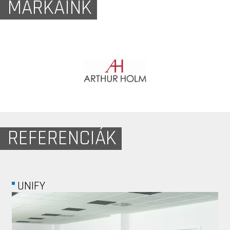
MÁRKÁINK
REFERENCIÁK
MARKETPROG