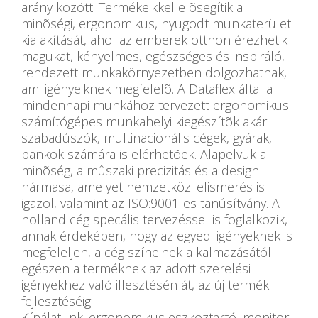
arány között. Termékeikkel elõsegítik a
minõségi, ergonomikus, nyugodt munkaterület
kialakítását, ahol az emberek otthon érezhetik
magukat, kényelmes, egészséges és inspiráló,
rendezett munkakörnyezetben dolgozhatnak,
ami igényeiknek megfelelõ. A Dataflex által a
mindennapi munkához tervezett ergonomikus
számítógépes munkahelyi kiegészítõk akár
szabadúszók, multinacionális cégek, gyárak,
bankok számára is elérhetõek. Alapelvük a
minõség, a mûszaki precizitás és a design
hármasa, amelyet nemzetközi elismerés is
igazol, valamint az ISO:9001-es tanúsítvány. A
holland cég specális tervezéssel is foglalkozik,
annak érdekében, hogy az egyedi igényeknek is
megfeleljen, a cég színeinek alkalmazásától
egészen a terméknek az adott szerelési
igényekhez való illesztésén át, az új termék
fejlesztéséig.
Kínálatunk: ergonomikus eszköztartó, monitor