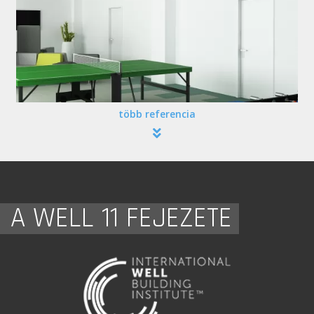
több referencia
A WELL 11 FEJEZETE