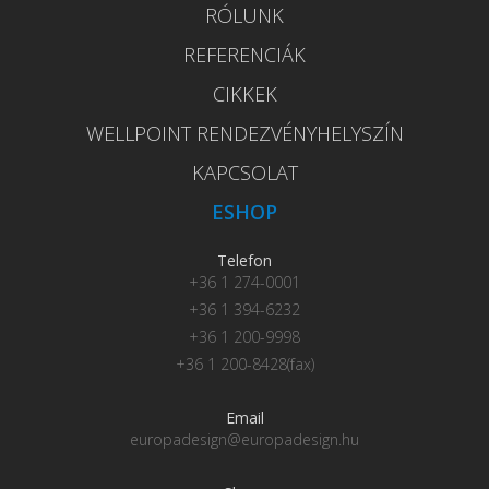
RÓLUNK
REFERENCIÁK
CIKKEK
WELLPOINT RENDEZVÉNYHELYSZÍN
KAPCSOLAT
ESHOP
Telefon
+36 1 274-0001
+36 1 394-6232
+36 1 200-9998
+36 1 200-8428(fax)
Email
europadesign@europadesign.hu