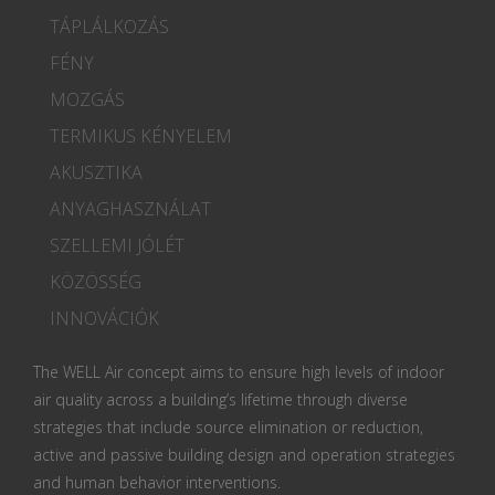
TÁPLÁLKOZÁS
FÉNY
MOZGÁS
TERMIKUS KÉNYELEM
AKUSZTIKA
ANYAGHASZNÁLAT
SZELLEMI JÓLÉT
KÖZÖSSÉG
INNOVÁCIÓK
The WELL Air concept aims to ensure high levels of indoor
air quality across a building’s lifetime through diverse
strategies that include source elimination or reduction,
active and passive building design and operation strategies
and human behavior interventions.