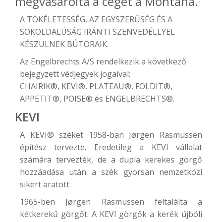
megvásárolta a céget a Montana.
A TÖKÉLETESSÉG, AZ EGYSZERŰSÉG ÉS A
SOKOLDALÚSÁG IRÁNTI SZENVEDÉLLYEL
KÉSZÜLNEK BÚTORAIK.
Az Engelbrechts A/S rendelkezik a következő
bejegyzett védjegyek jogaival:
CHAIRIK®, KEVI®, PLATEAU®, FOLDIT®,
APPETIT®, POISE® és ENGELBRECHTS®.
KEVI
A
KEVI®
széket 1958-ban Jørgen Rasmussen
építész tervezte. Eredetileg a KEVI vállalat
számára tervezték, de a dupla kerekes görgő
hozzáadása után a szék gyorsan nemzetközi
sikert aratott.
1965-ben Jørgen Rasmussen feltalálta a
kétkerekű görgőt. A KEVI görgők a kerék újbóli