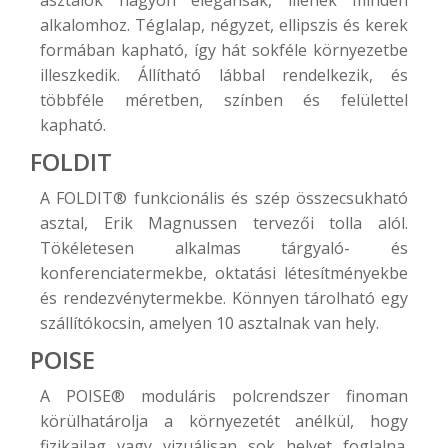
alkalomhoz. Téglalap, négyzet, ellipszis és kerek
formában kapható, így hát sokféle környezetbe
illeszkedik. Állítható lábbal rendelkezik, és
többféle méretben, színben és felülettel
kapható.
FOLDIT
A
FOLDIT®
funkcionális és szép összecsukható
asztal, Erik Magnussen tervezői tolla alól.
Tökéletesen alkalmas tárgyaló- és
konferenciatermekbe, oktatási létesítményekbe
és rendezvénytermekbe. Könnyen tárolható egy
szállítókocsin, amelyen 10 asztalnak van hely.
POISE
A
POISE®
moduláris polcrendszer finoman
körülhatárolja a környezetét anélkül, hogy
fizikailag vagy vizuálisan sok helyet foglalna.