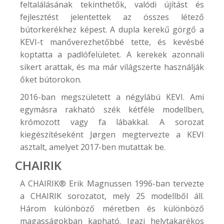
feltalálásának tekinthetők, valódi újítást és
fejlesztést jelentettek az összes létező
bútorkerékhez képest. A dupla kerekű görgő a
KEVI-t manőverezhetőbbé tette, és kevésbé
koptatta a padlófelületet. A kerekek azonnali
sikert arattak, és ma már világszerte használják
őket bútorokon.
2016-ban megszületett a négylábú KEVI. Ami
egymásra rakható szék kétféle modellben,
krómozott vagy fa lábakkal. A sorozat
kiegészítéseként Jørgen megtervezte a KEVI
asztalt, amelyet 2017-ben mutattak be.
CHAIRIK
A
CHAIRIK®
Erik Magnussen 1996-ban tervezte
a CHAIRIK sorozatot, mely 25 modellből áll.
Három különböző méretben és különböző
magasságokban kapható. Igazi helytakarékos