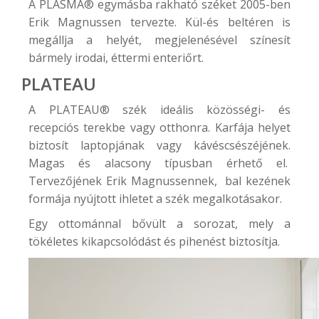
A
PLASMA®
egymásba rakható széket 2005-ben
Erik Magnussen tervezte. Kül-és beltéren is
megállja a helyét, megjelenésével színesít
bármely irodai, éttermi enteriőrt.
PLATEAU
A
PLATEAU®
szék ideális közösségi- és
recepciós terekbe vagy otthonra. Karfája helyet
biztosít laptopjának vagy kávéscsészéjének.
Magas és alacsony típusban érhető el.
Tervezőjének Erik Magnussennek, bal kezének
formája nyújtott ihletet a szék megalkotásakor.
Egy ottománnal bővült a sorozat, mely a
tökéletes kikapcsolódást és pihenést biztosítja.