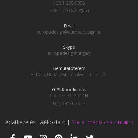
+36 1 200-9998
+36 1 200-8428(fax)
Email
europadesign@europadesign.hu
Skype
europadesignhungary
Bemutatóterem
H-1025, Budapest, Törökvész út 71-75.
GPS Koordináták
Lat: 47° 31' 39.1" N
Lng: 19° 0' 28" E
Adatkezelési tájékoztató
|
Social média csatornáink