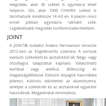
megoldás, akár 45 széket is egymásra lehet
helyezni. Sőt, akár 1000 CHAIRIK széket is
tárolhatunk mindössze 14 m2-en. A piacon nincs
ennél jobban egymásra rakható szék.
Legideálisabb megoldás konferenciatermekben.
JOINT
A
JOINT®
családot Anders Hermansen tervezte
2012-ben az Engelbrechts számára. A sorozat
exkluzív székekből és asztalokból áll. Négy- vagy
ötcsillagos talapzattal kapható. Választható
karfával vagy anélkül, dőlésszög- és
magasságállítással. Exkluzív anyagok használata
jellemzi, különös tekintettel az alumíniumra,
amelyet a székeknél és az asztaloknál egyaránt
használnak. Megjelenése minimalista.