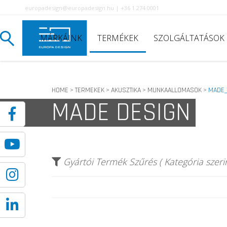
europadesign@europadesign.hu | +36 1 274 0001
MÁRKÁINK
TERMÉKEK
SZOLGÁLTATÁSOK
HOME
TERMEKEK
AKUSZTIKA
MUNKAALLOMASOK
MADE_
>
>
>
>
MADE DESIGN
Gyártói Termék Szűrés ( Kategória szerin