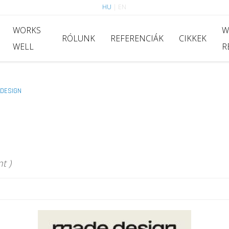
HU
|
EN
WORKS
W
RÓLUNK
REFERENCIÁK
CIKKEK
WELL
R
DESIGN
t )