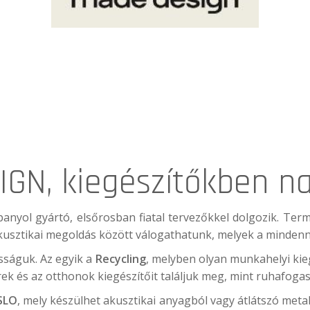
GN, kiegészítőkben na
spanyol gyártó, elsőrosban fiatal tervezőkkel dolgozik. Ter
usztikai megoldás között válogathatunk, melyek a mindenna
ságuk. Az egyik a
Recycling
, melyben olyan munkahelyi kieg
rek és az otthonok kiegészítőit találjuk meg, mint ruhafogas
SLO
, mely készülhet akusztikai anyagból vagy átlátszó meta