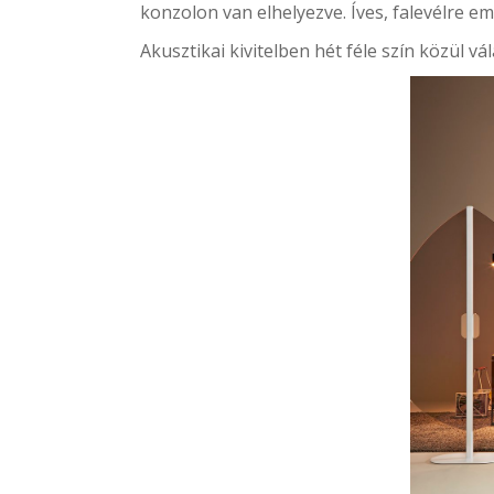
konzolon van elhelyezve. Íves, falevélre 
Akusztikai kivitelben hét féle szín közül v