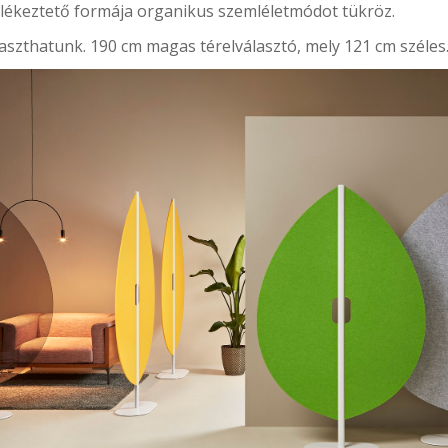
emlékeztető formája organikus szemléletmódot tükröz.
álaszthatunk. 190 cm magas térelválasztó, mely 121 cm széles