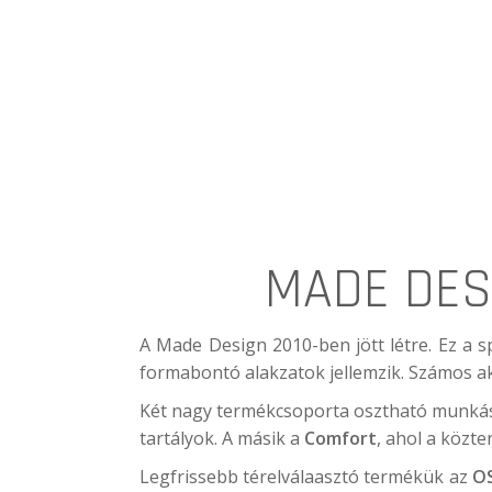
MADE DESI
A
Made Design
2010-ben jött létre. Ez a 
formabontó alakzatok jellemzik. Számos ak
Két nagy termékcsoporta osztható munkás
tartályok. A másik a
Comfort
, ahol a közte
Legfrissebb térelválaasztó termékük az
O