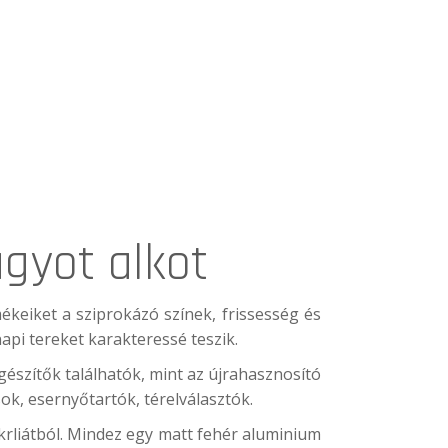
gyot alkot
mékeiket a sziprokázó színek, frissesség és
pi tereket karakteressé teszik.
észítők találhatók, mint az újrahasznosító
ok, esernyőtartók, térelválasztók.
krliátból. Mindez egy matt fehér aluminium