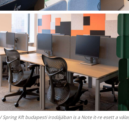
 Spring Kft
budapesti irodájában is a Note it-re esett a vála