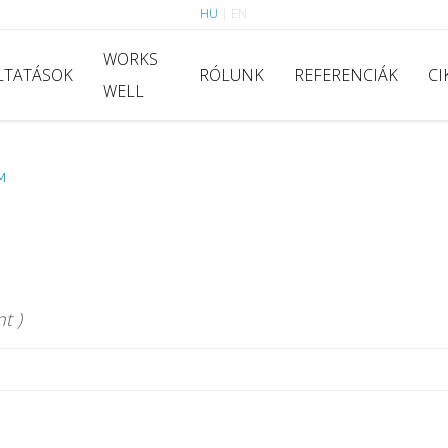
HU
|
EN
WORKS
LTATÁSOK
RÓLUNK
REFERENCIÁK
CI
WELL
M
t )