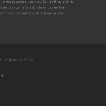
k megszüntetését vagy csökkentését, az aktív és
vezést és üzemeltetést, valamint az emberi
al történő beavatkozások optimalizálását.
, Törökvész út 71-75.
 N