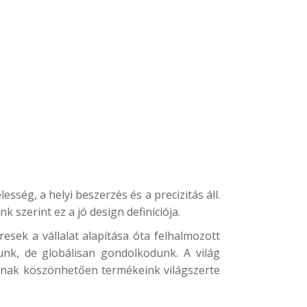
ég, a helyi beszerzés és a precizitás áll.
szerint ez a jó design definíciója.
sek a vállalat alapítása óta felhalmozott
zunk, de globálisan gondolkodunk. A világ
nknak köszönhetően termékeink világszerte