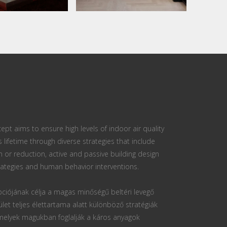
ept aims to ensure high levels of indoor air quality
s lifetime through diverse strategies that include
n or reduction, active and passive building design
ategies and human behavior interventions.
ciójának célja a magas minőségű beltéri levegő
ület teljes élettartama alatt különböző stratégiák
 melyek magukban foglalják a káros anyagok