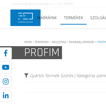
europadesign@europadesign.hu | +36 1 274 0001
MÁRKÁINK
TERMÉKEK
SZOLGÁ
HOME
TERMEKEK
AKUSZTIKA
MUNKAALLOMASOK
PROFI
>
>
>
>
PROFIM
Gyártói Termék Szűrés ( Kategória szerin