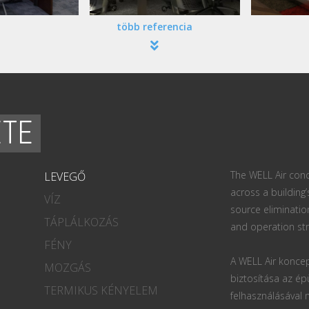
több referencia
ETE
The WELL Air conc
LEVEGŐ
across a building’
VÍZ
source eliminatio
TÁPLÁLKOZÁS
and operation str
FÉNY
A WELL Air koncep
MOZGÁS
biztosítása az ép
TERMIKUS KÉNYELEM
felhasználásával