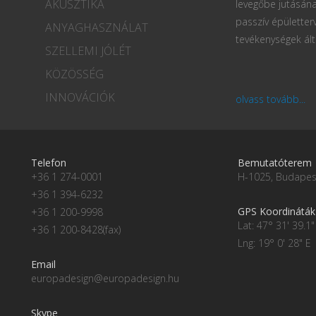
AKUSZTIKA
levegőbe jutásána
passzív épületter
ANYAGHASZNÁLAT
tevékenységek ált
SZELLEMI JÓLÉT
KÖZÖSSÉG
INNOVÁCIÓK
olvass tovább...
Telefon
Bemutatóterem
+36 1 274-0001
H-1025, Budapest
+36 1 394-6232
GPS Koordináták
+36 1 200-9998
Lat: 47° 31' 39.1"
+36 1 200-8428(fax)
Lng: 19° 0' 28" E
Email
europadesign@europadesign.hu
Skype