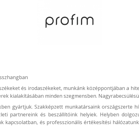
összhangban
ékeket és irodaszékeket, munkánk középpontjában a hiteless
erek kialakításában minden szegmensben. Nagyrabecsülésünk 
ben gyártjuk. Szakképzett munkatársaink országszerte híre
leti partnereink és beszállítóink helyiek. Helyben dolgo
nk kapcsolatban, és professzionális értékesítési hálózatu