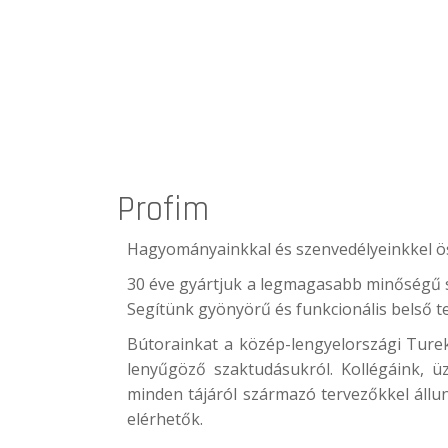
Profim
Hagyományainkkal és szenvedélyeinkkel 
30 éve gyártjuk a legmagasabb minőségű sz
Segítünk gyönyörű és funkcionális belső t
Bútorainkat a közép-lengyelországi Turek
lenyűgöző szaktudásukról. Kollégáink, üz
minden tájáról származó tervezőkkel állu
elérhetők.