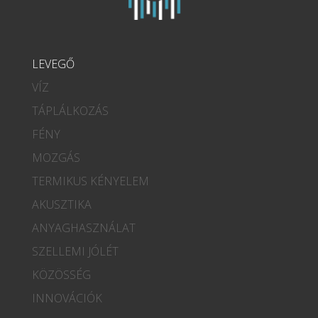
LEVEGŐ
VÍZ
TÁPLÁLKOZÁS
FÉNY
MOZGÁS
TERMIKUS KÉNYELEM
AKUSZTIKA
ANYAGHASZNÁLAT
SZELLEMI JÓLÉT
KÖZÖSSÉG
INNOVÁCIÓK