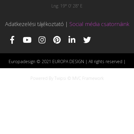
Lng: 19° 0' 28" E
Adatkezelési tájékoztató
|
Social média csatornáink
Europadesign © 2021 EUROPA DESIGN | All rights reserved |
Powered By Twipsi © MVC Framework