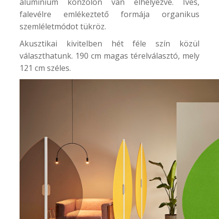
aluminium konzolon van elhelyezve. Íves,
falevélre emlékeztető formája organikus
szemléletmódot tükröz.
Akusztikai kivitelben hét féle szín közül
választhatunk. 190 cm magas térelválasztó, mely
121 cm széles.