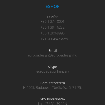
ESHOP
Telefon
+36 1 274-0001
+36 1 394-6232
+36 1 200-9998
+36 1 200-8428(fax)
Email
europadesign@europadesign.hu
Skype
europadesignhungary
Bemutatóterem
H-1025, Budapest, Törökvész út 71-75.
GPS Koordináták
Lat: 47° 31' 39.1" N