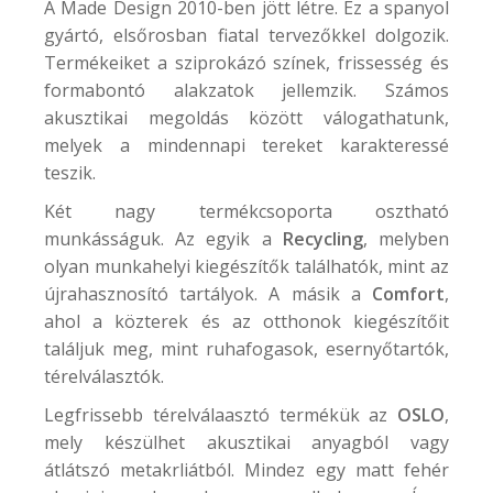
A
Made Design
2010-ben jött létre. Ez a spanyol
gyártó, elsőrosban fiatal tervezőkkel dolgozik.
Termékeiket a sziprokázó színek, frissesség és
formabontó alakzatok jellemzik. Számos
akusztikai megoldás között válogathatunk,
melyek a mindennapi tereket karakteressé
teszik.
Két nagy termékcsoporta osztható
munkásságuk. Az egyik a
Recycling
, melyben
olyan munkahelyi kiegészítők találhatók, mint az
újrahasznosító tartályok. A másik a
Comfort
,
ahol a közterek és az otthonok kiegészítőit
találjuk meg, mint ruhafogasok, esernyőtartók,
térelválasztók.
Legfrissebb térelválaasztó termékük az
OSLO
,
mely készülhet akusztikai anyagból vagy
átlátszó metakrliátból. Mindez egy matt fehér