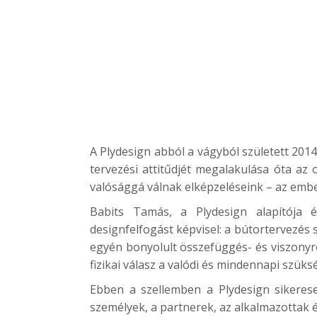
A Plydesign abból a vágyból született 201
tervezési attitűdjét megalakulása óta az
valósággá válnak elképzeléseink – az emb
Babits Tamás, a Plydesign alapítója 
designfelfogást képvisel: a bútortervezés 
egyén bonyolult összefüggés- és viszonyre
fizikai válasz a valódi és mindennapi szüks
Ebben a szellemben a Plydesign sikerese
személyek, a partnerek, az alkalmazottak é