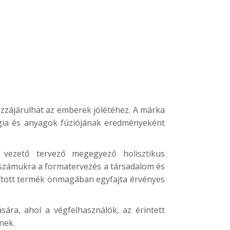
ozzájárulhat az emberek jólétéhez. A márka
lógia és anyagok fúziójának eredményeként
 vezető tervező megegyező holisztikus
n, számukra a formatervezés a társadalom és
llított termék önmagában egyfajta érvényes
ára, ahol a végfelhasználók, az érintett
nek.