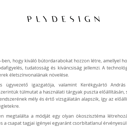
4-ben, hogy kiváló bútordarabokat hozzon létre, amellyel h
 odafigyelés, tudatosság és kíváncsiság jellemzi. A techno
erek életszínvonalának növelése.
és ügyvezető igazgatója, valamint Kerékgyártó András
szerintük túlmutat a használati tárgyak puszta előállításá
ndszerének mély és értő vizsgálatán alapszik, így az előá
égletekre.
n megtalálta a módját egy olyan ökoszisztéma létrehozás
s a csapat tagjai igényei egyaránt csorbítatlanul érvényesül