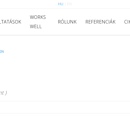
HU
|
EN
WORKS
LTATÁSOK
RÓLUNK
REFERENCIÁK
CI
WELL
GN
t )