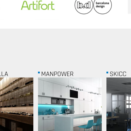
ER
SKICC
OTP AL