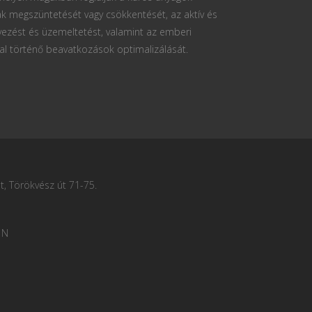
k megszüntetését vagy csökkentését, az aktív és
vezést és üzemeltetést, valamint az emberi
al történő beavatkozások optimalizálását.
, Törökvész út 71-75.
 N