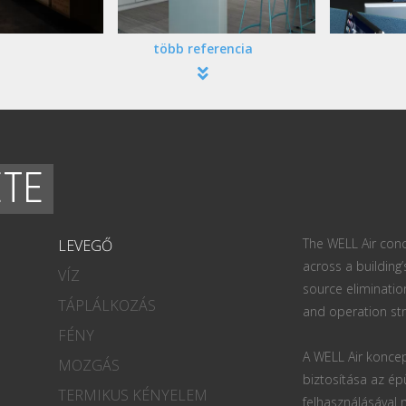
több referencia
ETE
The WELL Air conc
LEVEGŐ
across a building’
VÍZ
source eliminatio
TÁPLÁLKOZÁS
and operation str
FÉNY
A WELL Air koncep
MOZGÁS
biztosítása az ép
TERMIKUS KÉNYELEM
felhasználásával