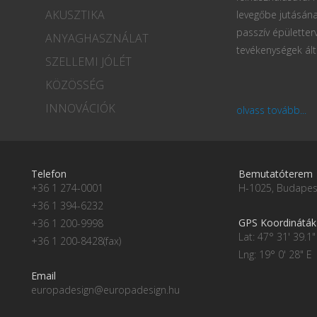
AKUSZTIKA
levegőbe jutásána
passzív épületter
ANYAGHASZNÁLAT
tevékenységek ált
SZELLEMI JÓLÉT
KÖZÖSSÉG
INNOVÁCIÓK
olvass tovább...
Telefon
Bemutatóterem
+36 1 274-0001
H-1025, Budapest
+36 1 394-6232
GPS Koordináták
+36 1 200-9998
Lat: 47° 31' 39.1"
+36 1 200-8428(fax)
Lng: 19° 0' 28" E
Email
europadesign@europadesign.hu