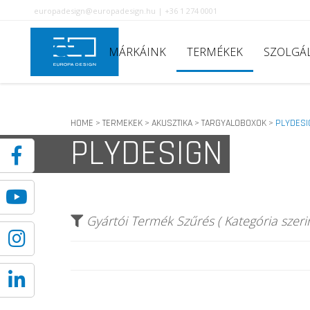
europadesign@europadesign.hu | +36 1 274 0001
MÁRKÁINK
TERMÉKEK
SZOLGÁ
HOME
TERMEKEK
AKUSZTIKA
TARGYALOBOXOK
PLYDESI
>
>
>
>
PLYDESIGN
Gyártói Termék Szűrés ( Kategória szerin