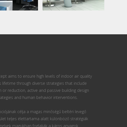
ept aims to ensure high levels of indoor air quality
s lifetime through diverse strategies that include
n or reduction, active and passive building design
ategies and human behavior interventions.
ciójának célja a magas minőségű beltéri levegő
ület teljes élettartama alatt különböző stratégiák
 melyek magukban foglalják a káros anyagok