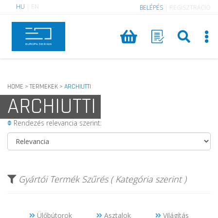
HU
|
EN
BELÉPÉS
|
REGISZTRÁCIÓ
HOME
TERMEKEK
ARCHIUTTI
>
>
ARCHIUTTI
Rendezés relevancia szerint:
Gyártói Termék Szűrés ( Kategória szerint )
Ülőbútorok
Asztalok
Világítás