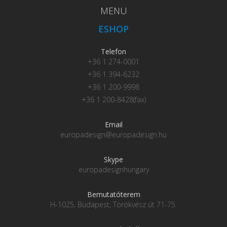
MENU
ESHOP
Telefon
+36 1 274-0001
+36 1 394-6232
+36 1 200-9998
+36 1 200-8428(fax)
Email
europadesign@europadesign.hu
Skype
europadesignhungary
Bemutatóterem
H-1025, Budapest, Törökvész út 71-75.