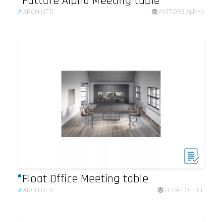
Fattore Alpha Meeting table
#
ARCHIUTTI
FATTORE ALPHA
Float Office Meeting table
#
ARCHIUTTI
FLOAT OFFICE