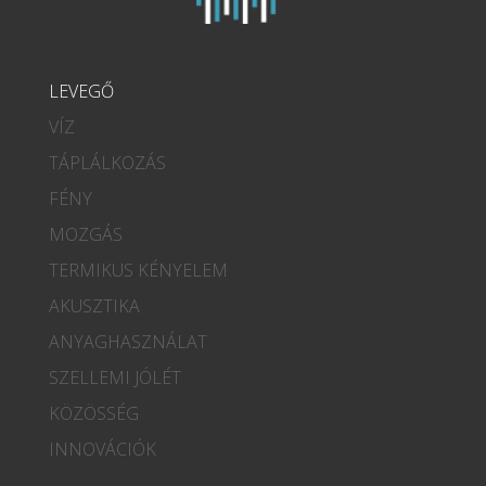
LEVEGŐ
VÍZ
TÁPLÁLKOZÁS
FÉNY
MOZGÁS
TERMIKUS KÉNYELEM
AKUSZTIKA
ANYAGHASZNÁLAT
SZELLEMI JÓLÉT
KÖZÖSSÉG
INNOVÁCIÓK