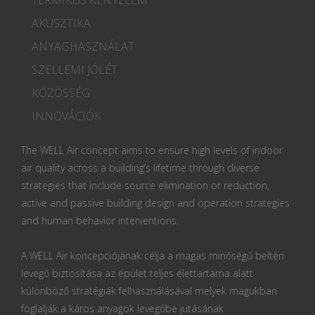
AKUSZTIKA
ANYAGHASZNÁLAT
SZELLEMI JÓLÉT
KÖZÖSSÉG
INNOVÁCIÓK
The WELL Air concept aims to ensure high levels of indoor
air quality across a building’s lifetime through diverse
strategies that include source elimination or reduction,
active and passive building design and operation strategies
and human behavior interventions.
A WELL Air koncepciójának célja a magas minőségű beltéri
levegő biztosítása az épület teljes élettartama alatt
különböző stratégiák felhasználásával melyek magukban
foglalják a káros anyagok levegőbe jutásának