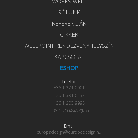
WORKS WELL
RÓLUNK
REFERENCIÁK
CIKKEK
WELLPOINT RENDEZVÉNYHELYSZÍN
KAPCSOLAT
ESHOP
Telefon
+36 1 274-0001
+36 1 394-6232
+36 1 200-9998
+36 1 200-8428(fax)
Email
europadesign@europadesign.hu