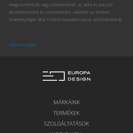
megszüntetését vagy csökkentését, az aktív és passzív
épülettervezést és üzemeltetést, valamint az emberi
tevékenységek által történő beavatkozások optimalizálását.
olvass tovább...
MÁRKÁINK
TERMÉKEK
SZOLGÁLTATÁSOK