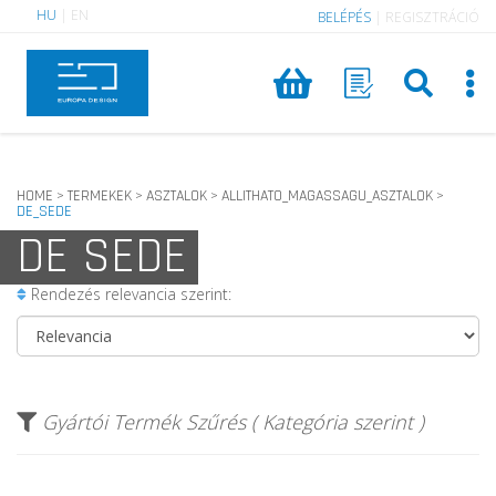
HU
|
EN
BELÉPÉS
|
REGISZTRÁCIÓ
HOME
TERMEKEK
ASZTALOK
ALLITHATO_MAGASSAGU_ASZTALOK
>
>
>
>
DE_SEDE
DE SEDE
Rendezés relevancia szerint:
Gyártói Termék Szűrés ( Kategória szerint )