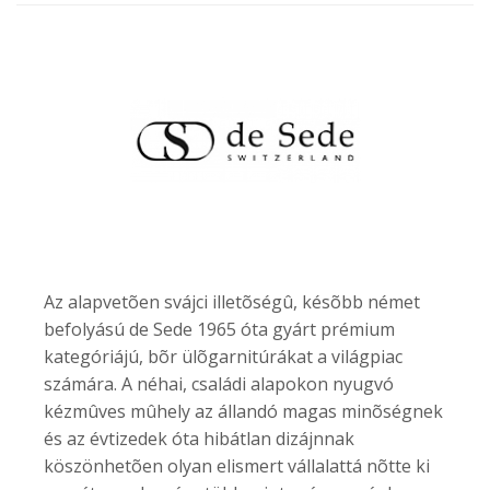
Az alapvetõen svájci illetõségû, késõbb német
befolyású de Sede 1965 óta gyárt prémium
kategóriájú, bõr ülõgarnitúrákat a világpiac
számára. A néhai, családi alapokon nyugvó
kézmûves mûhely az állandó magas minõségnek
és az évtizedek óta hibátlan dizájnnak
köszönhetõen olyan elismert vállalattá nõtte ki