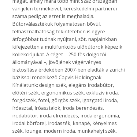
magát, amely mára több mint száz országban
van jelen termékeivel, kereskedelmi partnerei
száma pedig az ezret is meghaladja.
Bútorválasztékuk folyamatosan bõvül,
felhasználhatóság tekintetében is egyre
átfogóbbat tudnak nyújtani, sõt, napjainkban
kifejezetten a multifunkciós ülõbútorok képezik
kollekciójukat. A céget – 250 fõs dolgozói
állományával –, jövõjének végérvényes
biztosítása érdekében 2007-ben eladták a zürichi
bázissal rendelkezõ Capvis Holdingnak.
Kínálatunk: design szék, elegáns irodabútor,
elõtéri szék, ergonomikus szék, exkluzív iroda,
forgószék, fotel, görgõs szék, igazgatói iroda,
íróasztal, íróasztalok, iroda berendezés,
irodabútor, iroda elrendezés, iroda ergonómia,
irodai bõrfotel, irodaszék, kanapé, kényelmes
szék, lounge, modern iroda, munkahelyi szék,