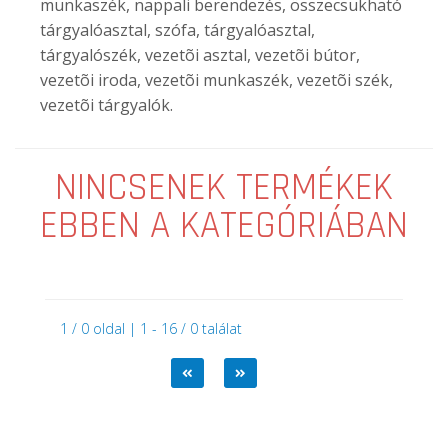
munkaszék, nappali berendezés, összecsukható
tárgyalóasztal, szófa, tárgyalóasztal,
tárgyalószék, vezetõi asztal, vezetõi bútor,
vezetõi iroda, vezetõi munkaszék, vezetõi szék,
vezetõi tárgyalók.
NINCSENEK TERMÉKEK
EBBEN A KATEGÓRIÁBAN
1 / 0 oldal | 1 - 16 / 0 találat